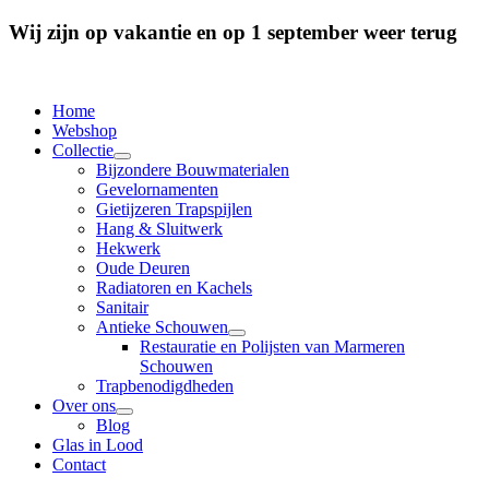
Wij zijn op vakantie en op 1 september weer terug
Home
Webshop
Collectie
Bijzondere Bouwmaterialen
Gevelornamenten
Gietijzeren Trapspijlen
Hang & Sluitwerk
Hekwerk
Oude Deuren
Radiatoren en Kachels
Sanitair
Antieke Schouwen
Restauratie en Polijsten van Marmeren
Schouwen
Trapbenodigdheden
Over ons
Blog
Glas in Lood
Contact