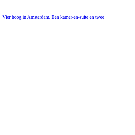
Vier hoog in Amsterdam. Een kamer-en-suite en twee