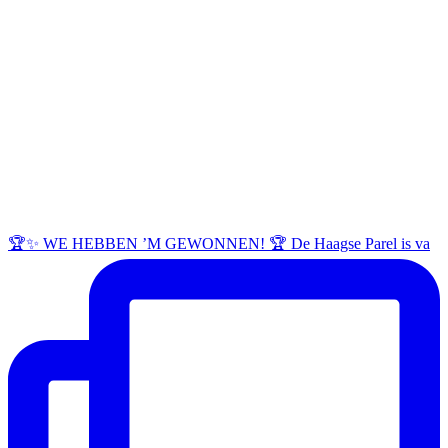
🏆✨ WE HEBBEN ’M GEWONNEN! 🏆 De Haagse Parel is va