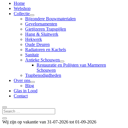
Home
Webshop
Collectie
Bijzondere Bouwmaterialen
Gevelornamenten
Gietijzeren Trapspijlen
Hang & Sluitwerk
Hekwerk
Oude Deuren
Radiatoren en Kachels
Sanitair
Antieke Schouwen
Restauratie en Polijsten van Marmeren
Schouwen
Trapbenodigdheden
Over ons
Blog
Glas in Lood
Contact
Wij zijn op vakantie van 31-07-2026 tot 01-09-2026