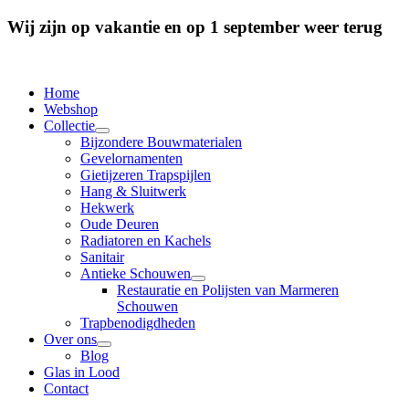
Wij zijn op vakantie en op 1 september weer terug
Home
Webshop
Collectie
Bijzondere Bouwmaterialen
Gevelornamenten
Gietijzeren Trapspijlen
Hang & Sluitwerk
Hekwerk
Oude Deuren
Radiatoren en Kachels
Sanitair
Antieke Schouwen
Restauratie en Polijsten van Marmeren
Schouwen
Trapbenodigdheden
Over ons
Blog
Glas in Lood
Contact