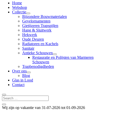
Home
Webshop
Collectie
Bijzondere Bouwmaterialen
Gevelornamenten
Gietijzeren Trapspijlen
Hang & Sluitwerk
Hekwerk
Oude Deuren
Radiatoren en Kachels
Sanitair
Antieke Schouwen
Restauratie en Polijsten van Marmeren
Schouwen
Trapbenodigdheden
Over ons
Blog
Glas in Lood
Contact
Wij zijn op vakantie van 31-07-2026 tot 01-09-2026