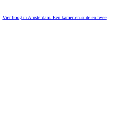
Vier hoog in Amsterdam. Een kamer-en-suite en twee