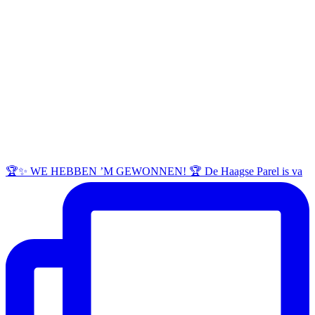
🏆✨ WE HEBBEN ’M GEWONNEN! 🏆 De Haagse Parel is va