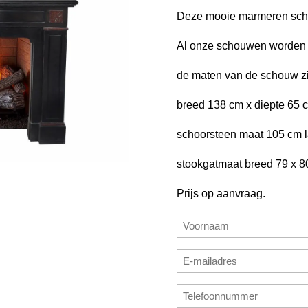
Deze mooie marmeren scho
Al onze schouwen worden ge
de maten van de schouw zi
breed 138 cm x diepte 65 
schoorsteen maat 105 cm l
stookgatmaat breed 79 x 8
Prijs op aanvraag.
Naam
(Vereist)
Voornaam
E-
mailadres
E-
Telefoonnummer
(Vereist)
mailadres