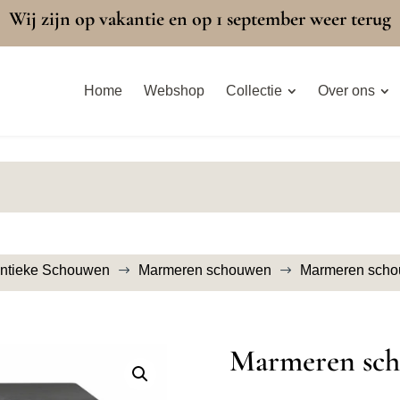
Wij zijn op vakantie en op 1 september weer terug
Home
Webshop
Collectie
Over ons
ntieke Schouwen
Marmeren schouwen
Marmeren scho
$
$
Marmeren sch