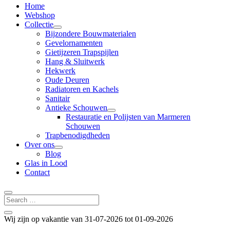
Home
Webshop
Collectie
Bijzondere Bouwmaterialen
Gevelornamenten
Gietijzeren Trapspijlen
Hang & Sluitwerk
Hekwerk
Oude Deuren
Radiatoren en Kachels
Sanitair
Antieke Schouwen
Restauratie en Polijsten van Marmeren
Schouwen
Trapbenodigdheden
Over ons
Blog
Glas in Lood
Contact
Wij zijn op vakantie van 31-07-2026 tot 01-09-2026