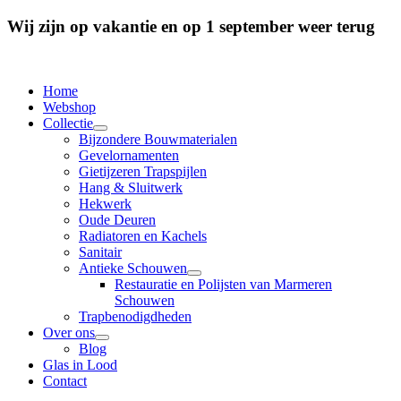
Wij zijn op vakantie en op 1 september weer terug
Home
Webshop
Collectie
Bijzondere Bouwmaterialen
Gevelornamenten
Gietijzeren Trapspijlen
Hang & Sluitwerk
Hekwerk
Oude Deuren
Radiatoren en Kachels
Sanitair
Antieke Schouwen
Restauratie en Polijsten van Marmeren
Schouwen
Trapbenodigdheden
Over ons
Blog
Glas in Lood
Contact