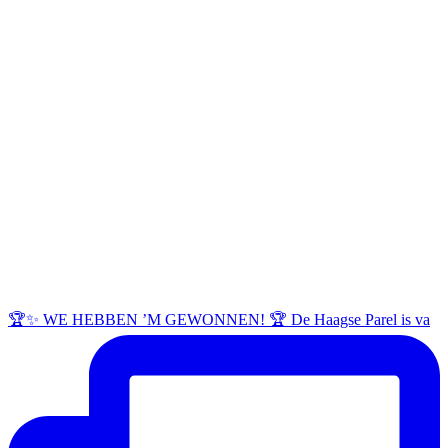
🏆✨ WE HEBBEN ’M GEWONNEN! 🏆 De Haagse Parel is va