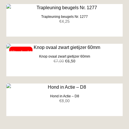
Trapleuning beugels Nr. 1277
€
4,25
Knop ovaal zwart gietijzer 60mm
Oorspronkelijke
Huidige
€
7,00
€
6,50
prijs
prijs
was:
is:
€7,00.
€6,50.
Hond in Actie – D8
€
8,00