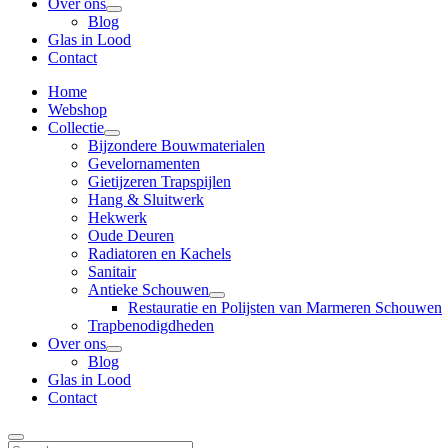
Over ons
Blog
Glas in Lood
Contact
Home
Webshop
Collectie
Bijzondere Bouwmaterialen
Gevelornamenten
Gietijzeren Trapspijlen
Hang & Sluitwerk
Hekwerk
Oude Deuren
Radiatoren en Kachels
Sanitair
Antieke Schouwen
Restauratie en Polijsten van Marmeren Schouwen
Trapbenodigdheden
Over ons
Blog
Glas in Lood
Contact