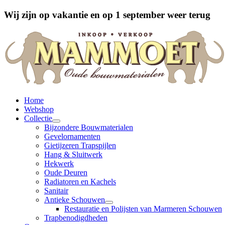
Wij zijn op vakantie en op 1 september weer terug
Home
Webshop
Collectie
Bijzondere Bouwmaterialen
Gevelornamenten
Gietijzeren Trapspijlen
Hang & Sluitwerk
Hekwerk
Oude Deuren
Radiatoren en Kachels
Sanitair
Antieke Schouwen
Restauratie en Polijsten van Marmeren Schouwen
Trapbenodigdheden