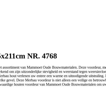
5x211cm NR. 4768
het assortiment van Mammoet Oude Bouwmaterialen. Deze voordeur, met 
kend om zijn uitzonderlijke stevigheid en weerstand tegen weersinvloed
erbau hout verlenen uw entree een warme en uitnodigende uitstraling. 
elke gevel. Deze Merbau voordeur is niet alleen een veilige en betrou
hoogwaardige houten voordeur van Mammoet Oude Bouwmaterialen om uw 