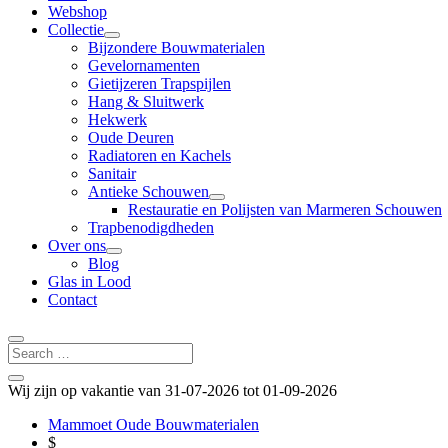
Webshop
Collectie
Bijzondere Bouwmaterialen
Gevelornamenten
Gietijzeren Trapspijlen
Hang & Sluitwerk
Hekwerk
Oude Deuren
Radiatoren en Kachels
Sanitair
Antieke Schouwen
Restauratie en Polijsten van Marmeren Schouwen
Trapbenodigdheden
Over ons
Blog
Glas in Lood
Contact
Wij zijn op vakantie van 31-07-2026 tot 01-09-2026
Mammoet Oude Bouwmaterialen
$