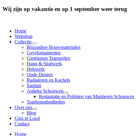
Wij zijn op vakantie en op 1 september weer terug
Home
Webshop
Collectie
Bijzondere Bouwmaterialen
Gevelornamenten
Gietijzeren Trapspijlen
Hang & Sluitwerk
Hekwerk
Oude Deuren
Radiatoren en Kachels
Sanitair
Antieke Schouwen
Restauratie en Polijsten van Marmeren Schouwen
Trapbenodigdheden
Over ons
Blog
Glas in Lood
Contact
Home