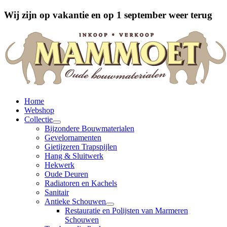
Wij zijn op vakantie en op 1 september weer terug
Home
Webshop
Collectie
Bijzondere Bouwmaterialen
Gevelornamenten
Gietijzeren Trapspijlen
Hang & Sluitwerk
Hekwerk
Oude Deuren
Radiatoren en Kachels
Sanitair
Antieke Schouwen
Restauratie en Polijsten van Marmeren
Schouwen