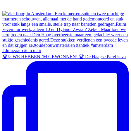
🏆✨ WE HEBBEN ’M GEWONNEN! 🏆 De Haagse Parel is va