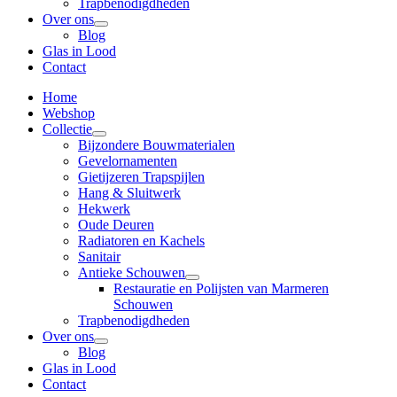
Trapbenodigdheden
Over ons
Blog
Glas in Lood
Contact
Home
Webshop
Collectie
Bijzondere Bouwmaterialen
Gevelornamenten
Gietijzeren Trapspijlen
Hang & Sluitwerk
Hekwerk
Oude Deuren
Radiatoren en Kachels
Sanitair
Antieke Schouwen
Restauratie en Polijsten van Marmeren
Schouwen
Trapbenodigdheden
Over ons
Blog
Glas in Lood
Contact