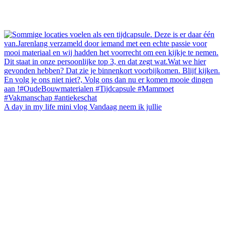
A day in my life mini vlog Vandaag neem ik jullie