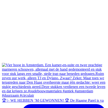
🏆✨ WE HEBBEN ’M GEWONNEN! 🏆 De Haagse Parel is va