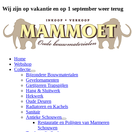
Wij zijn op vakantie en op 1 september weer terug
Home
Webshop
Collectie
Bijzondere Bouwmaterialen
Gevelornamenten
Gietijzeren Trapspijlen
Hang & Sluitwerk
Hekwerk
Oude Deuren
Radiatoren en Kachels
Sanitair
Antieke Schouwen
Restauratie en Polijsten van Marmeren
Schouwen