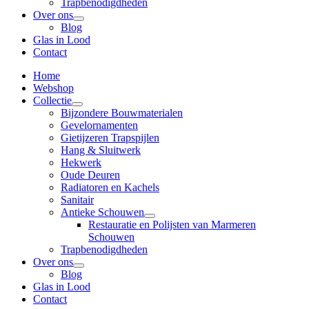
Trapbenodigdheden
Over ons
Blog
Glas in Lood
Contact
Home
Webshop
Collectie
Bijzondere Bouwmaterialen
Gevelornamenten
Gietijzeren Trapspijlen
Hang & Sluitwerk
Hekwerk
Oude Deuren
Radiatoren en Kachels
Sanitair
Antieke Schouwen
Restauratie en Polijsten van Marmeren
Schouwen
Trapbenodigdheden
Over ons
Blog
Glas in Lood
Contact