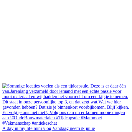
A day in my life mini vlog Vandaag neem ik jullie