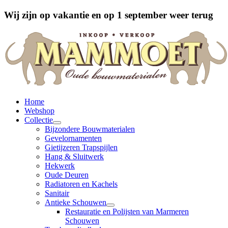
Wij zijn op vakantie en op 1 september weer terug
Home
Webshop
Collectie
Bijzondere Bouwmaterialen
Gevelornamenten
Gietijzeren Trapspijlen
Hang & Sluitwerk
Hekwerk
Oude Deuren
Radiatoren en Kachels
Sanitair
Antieke Schouwen
Restauratie en Polijsten van Marmeren
Schouwen