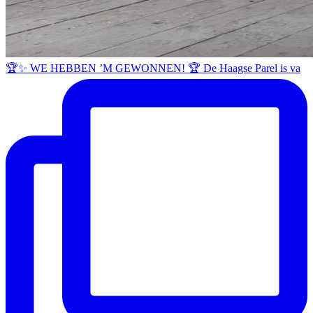
🏆✨ WE HEBBEN ’M GEWONNEN! 🏆 De Haagse Parel is va