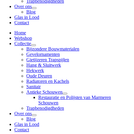
Trapbenodigdheden
Over ons
Blog
Glas in Lood
Contact
Home
Webshop
Collectie
Bijzondere Bouwmaterialen
Gevelornamenten
Gietijzeren Trapspijlen
Hang & Sluitwerk
Hekwerk
Oude Deuren
Radiatoren en Kachels
Sanitair
Antieke Schouwen
Restauratie en Polijsten van Marmeren
Schouwen
Trapbenodigdheden
Over ons
Blog
Glas in Lood
Contact