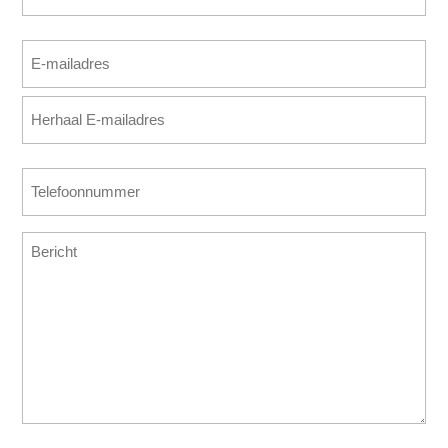
Achternaam
E-
mailadres
E-
(Vereist)
mailadres
invoeren
E-
Telefoonnummer
mailadres
(Vereist)
bevestigen
Bericht