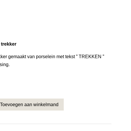
1
 trekker
ekker gemaakt van porselein met tekst ” TREKKEN ”
sing.
Toevoegen aan winkelmand
set / Toilet trekker met messing Nr. 01 aantal