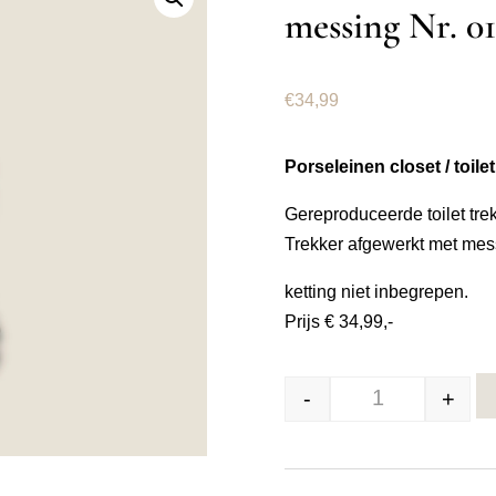
messing Nr. 0
€
34,99
Porseleinen closet / toilet
Gereproduceerde toilet tr
Trekker afgewerkt met mes
ketting niet inbegrepen.
Prijs € 34,99,-
-
+
Porseleinen clo