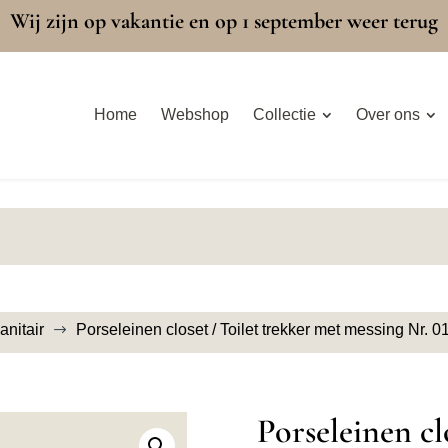
Wij zijn op vakantie en op 1 september weer terug
Home
Webshop
Collectie
Over ons
anitair
Porseleinen closet / Toilet trekker met messing Nr. 0
$
Porseleinen cl