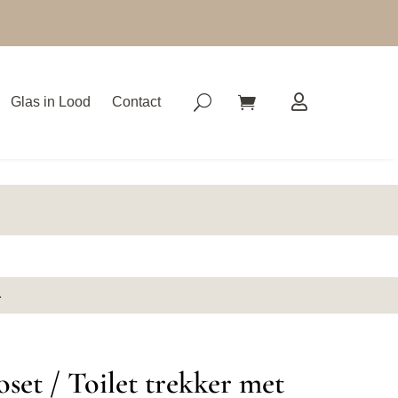
Glas in Lood
Contact
1
oset / Toilet trekker met