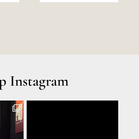
0.
 Instagram