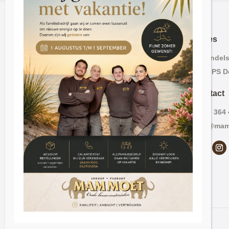
Adres
Lavendelst
2563 PS D
Contact
070 – 364
info@mam
© 2026 Mammoet Oude Bouwmaterialen