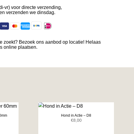
di-vr) voor directe verzending,
en verzenden we dinsdag.
je zoekt? Bezoek ons aanbod op locatie! Helaas
es online plaatsen.
 60mm
Hond in Actie – D8
elijke
ige
€
8,00