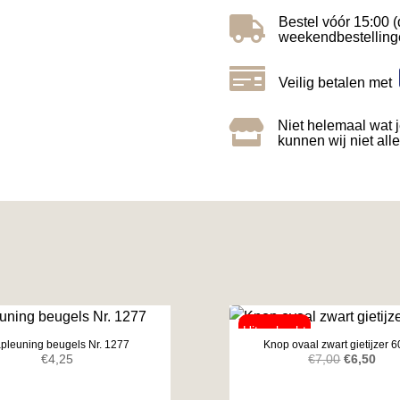

Bestel vóór 15:00 (
weekendbestelling

Veilig betalen met

Niet helemaal wat 
kunnen wij niet all
apleuning beugels Nr. 1277
Knop ovaal zwart gietijzer
Oorspronk
Huid
€
4,25
€
7,00
€
6,50
prijs
prijs