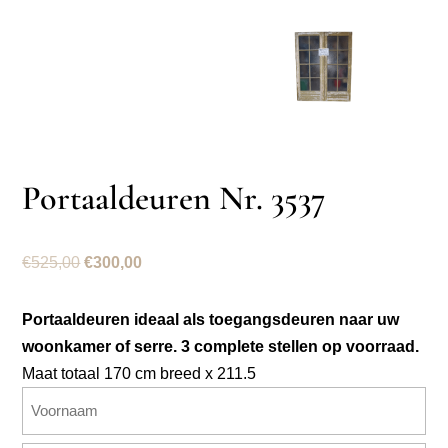
Portaaldeuren Nr. 3537
Oorspronkelijke
Huidige
€
525,00
€
300,00
prijs
prijs
was:
is:
Portaaldeuren ideaal als toegangsdeuren naar uw
€525,00.
€300,00.
woonkamer of serre. 3 complete stellen op voorraad.
Maat totaal 170 cm breed x 211.5
Naam
(Vereist)