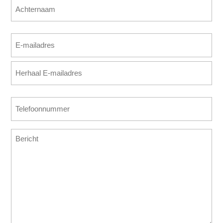
Voornaam
Achternaam
E-
mailadres
E-
(Vereist)
mailadres
invoeren
E-
Telefoonnummer
mailadres
(Vereist)
bevestigen
Bericht