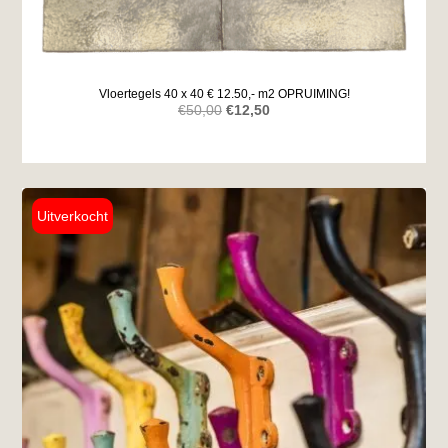
Vloertegels 40 x 40 € 12.50,- m2 OPRUIMING!
Oorspronkelijke
Huidige
€
50,00
€
12,50
prijs
prijs
was:
is:
€50,00.
€12,50.