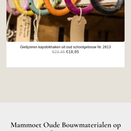
Gietijzeren kapstokhaken uit oud schoolgebouw Nr. 2813
Oorspronkelijke
Huidige
€
23,45
€
18,95
prijs
prijs
was:
is:
€23,45.
€18,95.
Mammoet Oude Bouwmaterialen op