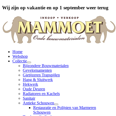
Wij zijn op vakantie en op 1 september weer terug
Home
Webshop
Collectie
Bijzondere Bouwmaterialen
Gevelornamenten
Gietijzeren Trapspijlen
Hang & Sluitwerk
Hekwerk
Oude Deuren
Radiatoren en Kachels
Sanitair
Antieke Schouwen
Restauratie en Polijsten van Marmeren
Schouwen