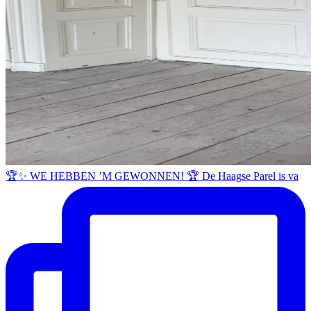
🏆✨ WE HEBBEN ’M GEWONNEN! 🏆 De Haagse Parel is va