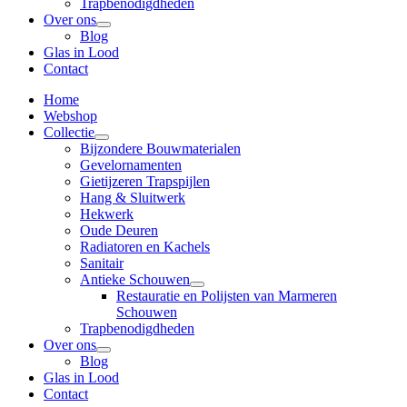
Trapbenodigdheden
Over ons
Blog
Glas in Lood
Contact
Home
Webshop
Collectie
Bijzondere Bouwmaterialen
Gevelornamenten
Gietijzeren Trapspijlen
Hang & Sluitwerk
Hekwerk
Oude Deuren
Radiatoren en Kachels
Sanitair
Antieke Schouwen
Restauratie en Polijsten van Marmeren
Schouwen
Trapbenodigdheden
Over ons
Blog
Glas in Lood
Contact