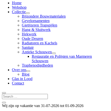
Home
Webshop
Collectie
Bijzondere Bouwmaterialen
Gevelornamenten
Gietijzeren Trapspijlen
Hang & Sluitwerk
Hekwerk
Oude Deuren
Radiatoren en Kachels
Sanitair
Antieke Schouwen
Restauratie en Polijsten van Marmeren
Schouwen
Trapbenodigdheden
Over ons
Blog
Glas in Lood
Contact
Wij zijn op vakantie van 31-07-2026 tot 01-09-2026