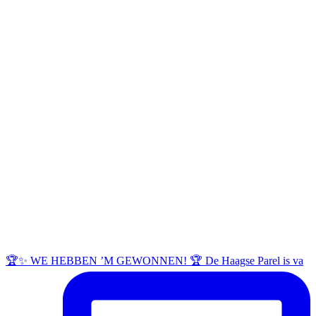
🏆✨ WE HEBBEN ’M GEWONNEN! 🏆 De Haagse Parel is va