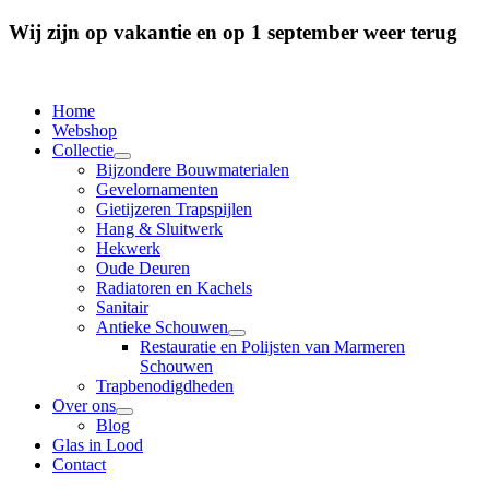
Wij zijn op vakantie en op 1 september weer terug
Home
Webshop
Collectie
Bijzondere Bouwmaterialen
Gevelornamenten
Gietijzeren Trapspijlen
Hang & Sluitwerk
Hekwerk
Oude Deuren
Radiatoren en Kachels
Sanitair
Antieke Schouwen
Restauratie en Polijsten van Marmeren
Schouwen
Trapbenodigdheden
Over ons
Blog
Glas in Lood
Contact