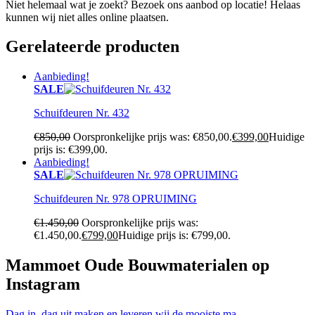
Niet helemaal wat je zoekt? Bezoek ons aanbod op locatie! Helaas
kunnen wij niet alles online plaatsen.
Gerelateerde producten
Aanbieding!
SALE
Schuifdeuren Nr. 432
€
850,00
Oorspronkelijke prijs was: €850,00.
€
399,00
Huidige
prijs is: €399,00.
Aanbieding!
SALE
Schuifdeuren Nr. 978 OPRUIMING
€
1.450,00
Oorspronkelijke prijs was:
€1.450,00.
€
799,00
Huidige prijs is: €799,00.
Mammoet Oude Bouwmaterialen op
Instagram
Dag in, dag uit maken en leveren wij de mooiste ma