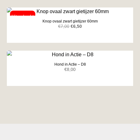
Knop ovaal zwart gietijzer 60mm
Oorspronkelijke
Huidige
€
7,00
€
6,50
prijs
prijs
was:
is:
€7,00.
€6,50.
Hond in Actie – D8
€
8,00