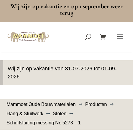
Wij zijn op vakantie en op 1 september weer
terug
Wij zijn op vakantie van 31-07-2026 tot 01-09-
2026
Mammoet Oude Bouwmaterialen
Producten
$
$
Hang & Sluitwerk
Sloten
$
$
Schuifsluiting messing Nr. 5273 – 1