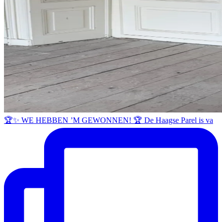
🏆✨ WE HEBBEN ’M GEWONNEN! 🏆 De Haagse Parel is va