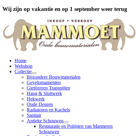
Wij zijn op vakantie en op 1 september weer terug
Home
Webshop
Collectie
Bijzondere Bouwmaterialen
Gevelornamenten
Gietijzeren Trapspijlen
Hang & Sluitwerk
Hekwerk
Oude Deuren
Radiatoren en Kachels
Sanitair
Antieke Schouwen
Restauratie en Polijsten van Marmeren
Schouwen