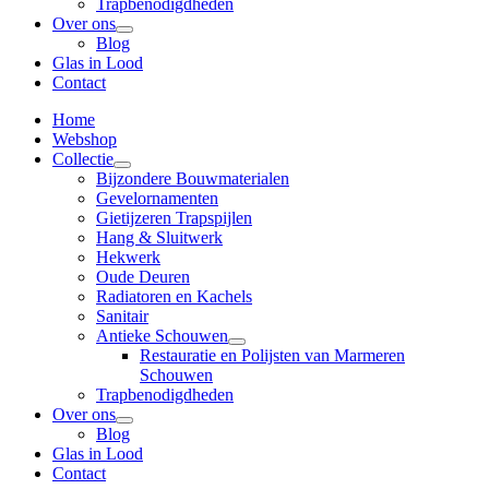
Trapbenodigdheden
Over ons
Blog
Glas in Lood
Contact
Home
Webshop
Collectie
Bijzondere Bouwmaterialen
Gevelornamenten
Gietijzeren Trapspijlen
Hang & Sluitwerk
Hekwerk
Oude Deuren
Radiatoren en Kachels
Sanitair
Antieke Schouwen
Restauratie en Polijsten van Marmeren
Schouwen
Trapbenodigdheden
Over ons
Blog
Glas in Lood
Contact