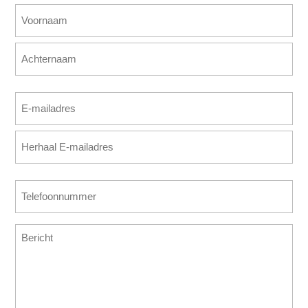
Naam
(Vereist)
Voornaam
Achternaam
E-
mailadres
E-
(Vereist)
mailadres
invoeren
E-
Telefoonnummer
mailadres
(Vereist)
bevestigen
Bericht