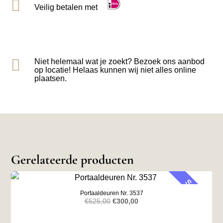

Veilig betalen met

Niet helemaal wat je zoekt? Bezoek ons aanbod
op locatie! Helaas kunnen wij niet alles online
plaatsen.
Gerelateerde producten
SALE
Portaaldeuren Nr. 3537
Oorspronkelijke
Huidige
€
525,00
€
300,00
prijs
prijs