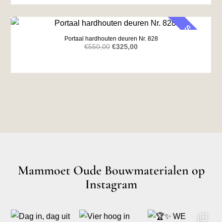
was:
is:
€525,00.
€300,00.
SALE
Portaal hardhouten deuren Nr. 828
Oorspronkelijke
Huidige
€
550,00
€
325,00
prijs
prijs
was:
is:
€550,00.
€325,00.
Mammoet Oude Bouwmaterialen op
Instagram