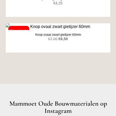
€
4,25
Knop ovaal zwart gietijzer 60mm
Oorspronkelijke
Huidige
€
7,00
€
6,50
prijs
prijs
was:
is:
€7,00.
€6,50.
Mammoet Oude Bouwmaterialen op
Instagram