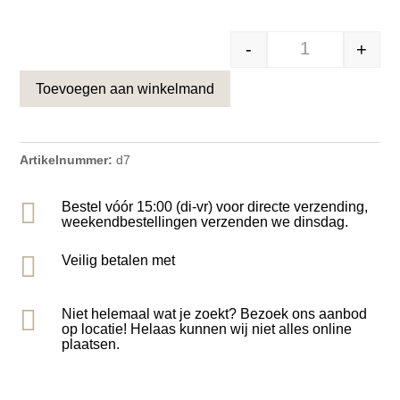
-
+
Speelse Hond 
Toevoegen aan winkelmand
Artikelnummer:
d7

Bestel vóór 15:00 (di-vr) voor directe verzending,
weekendbestellingen verzenden we dinsdag.

Veilig betalen met

Niet helemaal wat je zoekt? Bezoek ons aanbod
op locatie! Helaas kunnen wij niet alles online
plaatsen.