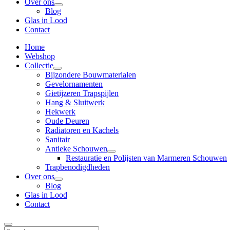
Over ons
Blog
Glas in Lood
Contact
Home
Webshop
Collectie
Bijzondere Bouwmaterialen
Gevelornamenten
Gietijzeren Trapspijlen
Hang & Sluitwerk
Hekwerk
Oude Deuren
Radiatoren en Kachels
Sanitair
Antieke Schouwen
Restauratie en Polijsten van Marmeren Schouwen
Trapbenodigdheden
Over ons
Blog
Glas in Lood
Contact