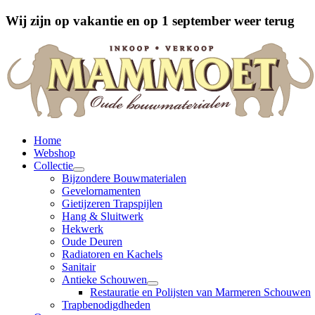
Wij zijn op vakantie en op 1 september weer terug
Home
Webshop
Collectie
Bijzondere Bouwmaterialen
Gevelornamenten
Gietijzeren Trapspijlen
Hang & Sluitwerk
Hekwerk
Oude Deuren
Radiatoren en Kachels
Sanitair
Antieke Schouwen
Restauratie en Polijsten van Marmeren Schouwen
Trapbenodigdheden