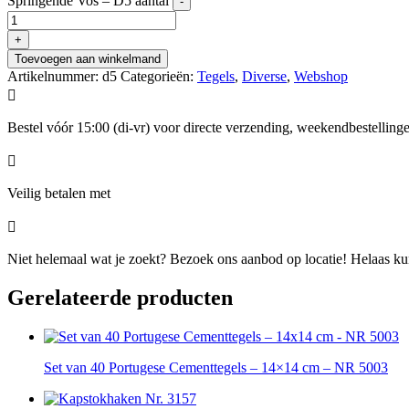
Springende Vos – D5 aantal
-
+
Toevoegen aan winkelmand
Artikelnummer:
d5
Categorieën:
Tegels
,
Diverse
,
Webshop

Bestel vóór 15:00 (di-vr) voor directe verzending, weekendbestellin

Veilig betalen met

Niet helemaal wat je zoekt? Bezoek ons aanbod op locatie! Helaas kunn
Gerelateerde producten
Set van 40 Portugese Cementtegels – 14×14 cm – NR 5003