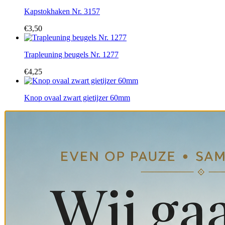
Kapstokhaken Nr. 3157
€
3,50
Trapleuning beugels Nr. 1277
€
4,25
Knop ovaal zwart gietijzer 60mm
€
7,00
Oorspronkelijke prijs was: €7,00.
€
6,50
Huidige prijs is: €
Mammoet Oude Bouwmaterialen op Insta
Dag in, dag uit maken en leveren wij de mooiste ma