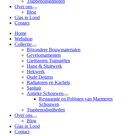
Trapbenodigdheden
Over ons
Blog
Glas in Lood
Contact
Home
Webshop
Collectie
Bijzondere Bouwmaterialen
Gevelornamenten
Gietijzeren Trapspijlen
Hang & Sluitwerk
Hekwerk
Oude Deuren
Radiatoren en Kachels
Sanitair
Antieke Schouwen
Restauratie en Polijsten van Marmeren
Schouwen
Trapbenodigdheden
Over ons
Blog
Glas in Lood
Contact