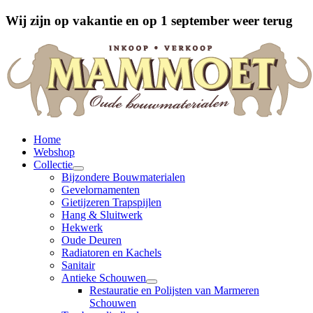
Wij zijn op vakantie en op 1 september weer terug
Home
Webshop
Collectie
Bijzondere Bouwmaterialen
Gevelornamenten
Gietijzeren Trapspijlen
Hang & Sluitwerk
Hekwerk
Oude Deuren
Radiatoren en Kachels
Sanitair
Antieke Schouwen
Restauratie en Polijsten van Marmeren
Schouwen