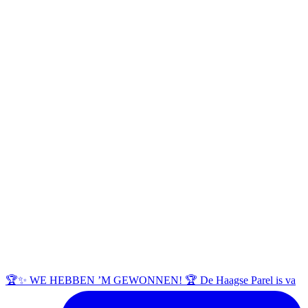
🏆✨ WE HEBBEN ’M GEWONNEN! 🏆 De Haagse Parel is va