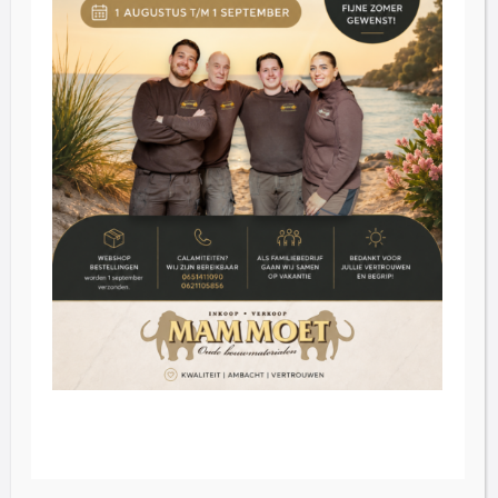
Klantenservice
Blog
Reviews
Contact
Inkoop
Over ons
FAQ
German
© 2026 Mammoet Oude Bouwmaterialen
English
Algemene Voorwaarden
Dutch