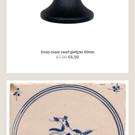
Knop ovaal zwart gietijzer 60mm
Oorspronkelijke
Huidige
€
7,00
€
6,50
prijs
prijs
was:
is:
€7,00.
€6,50.