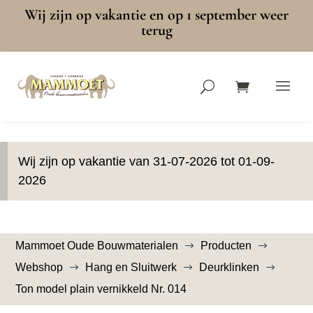
Wij zijn op vakantie en op 1 september weer
terug
Wij zijn op vakantie van 31-07-2026 tot 01-09-
2026
Mammoet Oude Bouwmaterialen
Producten
$
$
Webshop
Hang en Sluitwerk
Deurklinken
$
$
$
Ton model plain vernikkeld Nr. 014