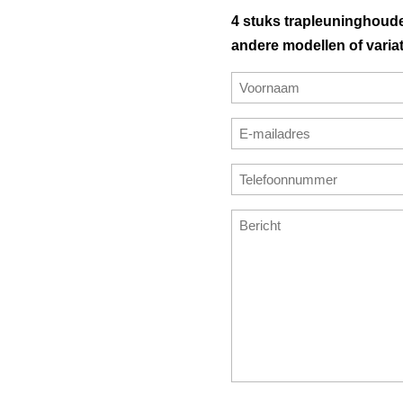
4 stuks trapleuninghoude
andere modellen of variat
Naam
(Vereist)
Voornaam
E-
mailadres
E-
Telefoonnummer
(Vereist)
mailadres
(Vereist)
invoeren
Bericht