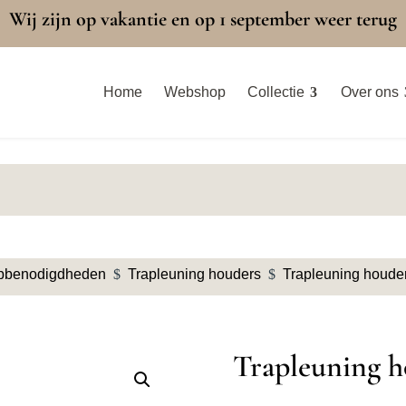
Wij zijn op vakantie en op 1 september weer terug
Home
Webshop
Collectie
Over ons
pbenodigdheden
$
Trapleuning houders
$
Trapleuning houder
Trapleuning h