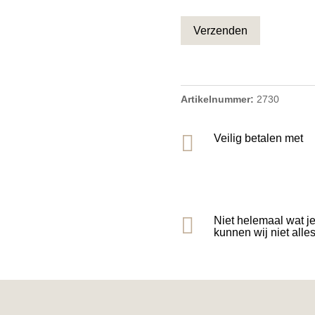
CAPTCHA
Artikelnummer:
2730

Veilig betalen met

Niet helemaal wat j
kunnen wij niet alle