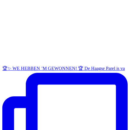
🏆✨ WE HEBBEN ’M GEWONNEN! 🏆 De Haagse Parel is va