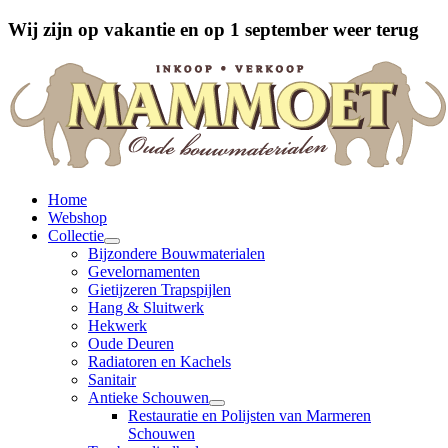
Wij zijn op vakantie en op 1 september weer terug
Home
Webshop
Collectie
Bijzondere Bouwmaterialen
Gevelornamenten
Gietijzeren Trapspijlen
Hang & Sluitwerk
Hekwerk
Oude Deuren
Radiatoren en Kachels
Sanitair
Antieke Schouwen
Restauratie en Polijsten van Marmeren
Schouwen