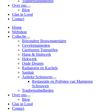
Trapbenodigdheden
Over ons
Blog
Glas in Lood
Contact
Home
Webshop
Collectie
Bijzondere Bouwmaterialen
Gevelornamenten
Gietijzeren Trapspijlen
Hang & Sluitwerk
Hekwerk
Oude Deuren
Radiatoren en Kachels
Sanitair
Antieke Schouwen
Restauratie en Polijsten van Marmeren
Schouwen
Trapbenodigdheden
Over ons
Blog
Glas in Lood
Contact