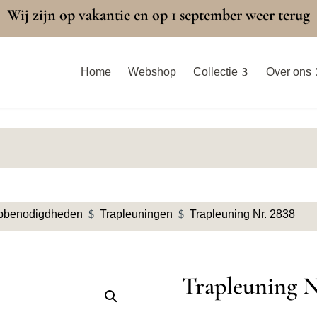
Wij zijn op vakantie en op 1 september weer terug
Home
Webshop
Collectie
Over ons
pbenodigdheden
$
Trapleuningen
$
Trapleuning Nr. 2838
Trapleuning N