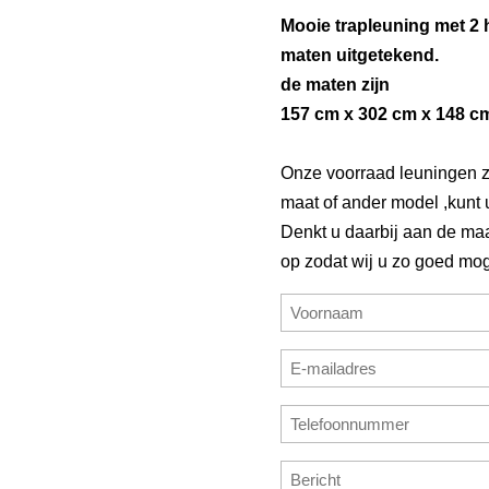
Mooie trapleuning met 2 
maten uitgetekend.
de maten zijn
157 cm x 302 cm x 148 c
Onze voorraad leuningen zi
maat of ander model ,kunt
Denkt u daarbij aan de maa
op zodat wij u zo goed mog
Naam
(Vereist)
Voornaam
E-
mailadres
E-
Telefoonnummer
(Vereist)
mailadres
(Vereist)
invoeren
Bericht