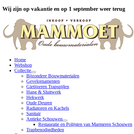
Wij zijn op vakantie en op 1 september weer terug
Home
Webshop
Collectie
Bijzondere Bouwmaterialen
Gevelornamenten
Gietijzeren Trapspijlen
Hang & Sluitwerk
Hekwerk
Oude Deuren
Radiatoren en Kachels
Sanitair
Antieke Schouwen
Restauratie en Polijsten van Marmeren Schouwen
Trapbenodigdheden