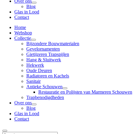
Over ons
Blog
Glas in Lood
Contact
Home
Webshop
Collectie
Bijzondere Bouwmaterialen
Gevelornamenten
Gietijzeren Trapspijlen
Hang & Sluitwerk
Hekwerk
Oude Deuren
Radiatoren en Kachels
Sanitair
Antieke Schouwen
Restauratie en Polijsten van Marmeren Schouwen
Trapbenodigdheden
Over ons
Blog
Glas in Lood
Contact