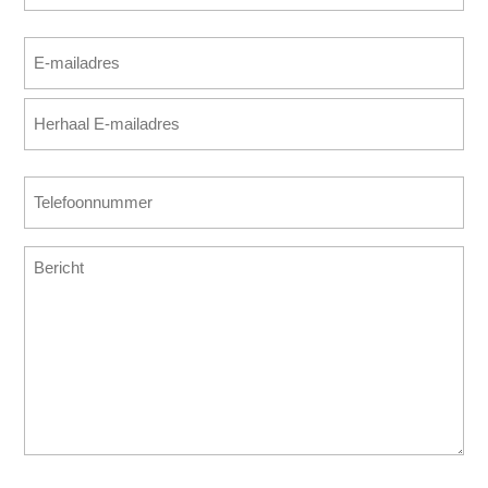
Achternaam
E-
mailadres
E-
(Vereist)
mailadres
invoeren
E-
Telefoonnummer
mailadres
(Vereist)
bevestigen
Bericht