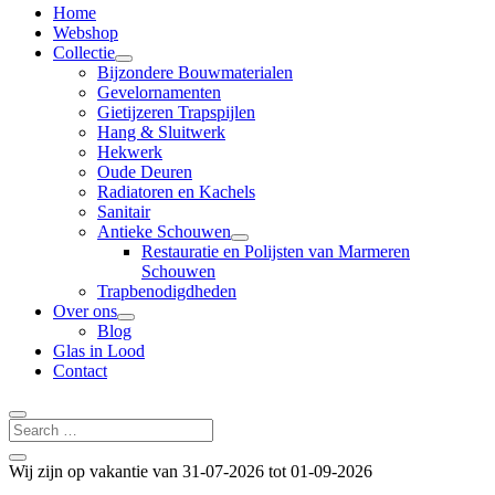
Home
Webshop
Collectie
Bijzondere Bouwmaterialen
Gevelornamenten
Gietijzeren Trapspijlen
Hang & Sluitwerk
Hekwerk
Oude Deuren
Radiatoren en Kachels
Sanitair
Antieke Schouwen
Restauratie en Polijsten van Marmeren
Schouwen
Trapbenodigdheden
Over ons
Blog
Glas in Lood
Contact
Wij zijn op vakantie van 31-07-2026 tot 01-09-2026