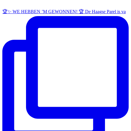
🏆✨ WE HEBBEN ’M GEWONNEN! 🏆 De Haagse Parel is va