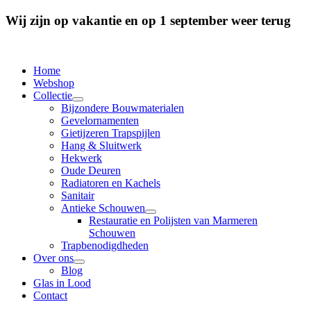
Wij zijn op vakantie en op 1 september weer terug
Home
Webshop
Collectie
Bijzondere Bouwmaterialen
Gevelornamenten
Gietijzeren Trapspijlen
Hang & Sluitwerk
Hekwerk
Oude Deuren
Radiatoren en Kachels
Sanitair
Antieke Schouwen
Restauratie en Polijsten van Marmeren
Schouwen
Trapbenodigdheden
Over ons
Blog
Glas in Lood
Contact