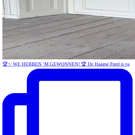
🏆✨ WE HEBBEN ’M GEWONNEN! 🏆 De Haagse Parel is va