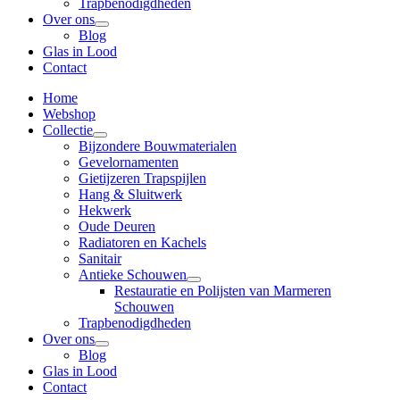
Trapbenodigdheden
Over ons
Blog
Glas in Lood
Contact
Home
Webshop
Collectie
Bijzondere Bouwmaterialen
Gevelornamenten
Gietijzeren Trapspijlen
Hang & Sluitwerk
Hekwerk
Oude Deuren
Radiatoren en Kachels
Sanitair
Antieke Schouwen
Restauratie en Polijsten van Marmeren
Schouwen
Trapbenodigdheden
Over ons
Blog
Glas in Lood
Contact