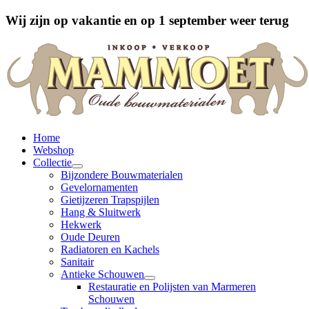
Wij zijn op vakantie en op 1 september weer terug
Home
Webshop
Collectie
Bijzondere Bouwmaterialen
Gevelornamenten
Gietijzeren Trapspijlen
Hang & Sluitwerk
Hekwerk
Oude Deuren
Radiatoren en Kachels
Sanitair
Antieke Schouwen
Restauratie en Polijsten van Marmeren
Schouwen