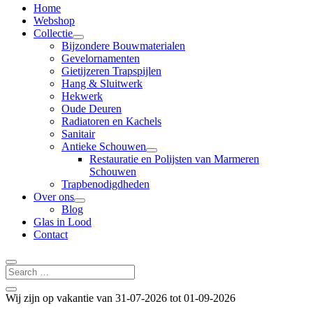
Home
Webshop
Collectie
Bijzondere Bouwmaterialen
Gevelornamenten
Gietijzeren Trapspijlen
Hang & Sluitwerk
Hekwerk
Oude Deuren
Radiatoren en Kachels
Sanitair
Antieke Schouwen
Restauratie en Polijsten van Marmeren
Schouwen
Trapbenodigdheden
Over ons
Blog
Glas in Lood
Contact
Wij zijn op vakantie van 31-07-2026 tot 01-09-2026