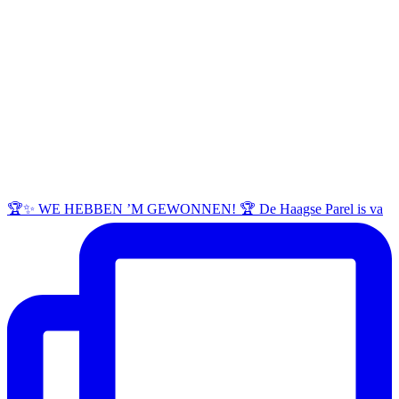
🏆✨ WE HEBBEN ’M GEWONNEN! 🏆 De Haagse Parel is va