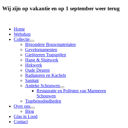
Wij zijn op vakantie en op 1 september weer terug
Home
Webshop
Collectie
Bijzondere Bouwmaterialen
Gevelornamenten
Gietijzeren Trapspijlen
Hang & Sluitwerk
Hekwerk
Oude Deuren
Radiatoren en Kachels
Sanitair
Antieke Schouwen
Restauratie en Polijsten van Marmeren
Schouwen
Trapbenodigdheden
Over ons
Blog
Glas in Lood
Contact