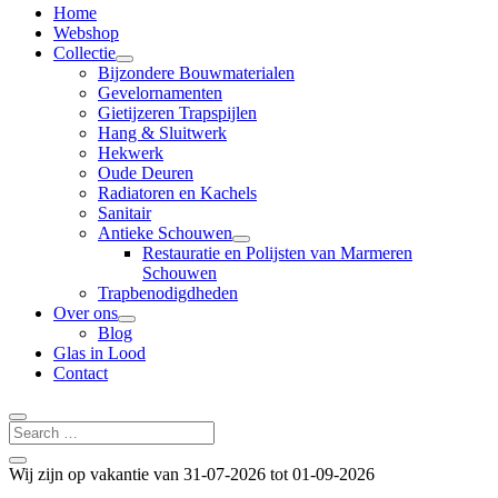
Home
Webshop
Collectie
Bijzondere Bouwmaterialen
Gevelornamenten
Gietijzeren Trapspijlen
Hang & Sluitwerk
Hekwerk
Oude Deuren
Radiatoren en Kachels
Sanitair
Antieke Schouwen
Restauratie en Polijsten van Marmeren
Schouwen
Trapbenodigdheden
Over ons
Blog
Glas in Lood
Contact
Wij zijn op vakantie van 31-07-2026 tot 01-09-2026