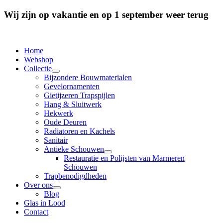
Wij zijn op vakantie en op 1 september weer terug
Home
Webshop
Collectie
Bijzondere Bouwmaterialen
Gevelornamenten
Gietijzeren Trapspijlen
Hang & Sluitwerk
Hekwerk
Oude Deuren
Radiatoren en Kachels
Sanitair
Antieke Schouwen
Restauratie en Polijsten van Marmeren
Schouwen
Trapbenodigdheden
Over ons
Blog
Glas in Lood
Contact