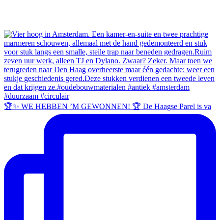
🏆✨ WE HEBBEN ’M GEWONNEN! 🏆 De Haagse Parel is va