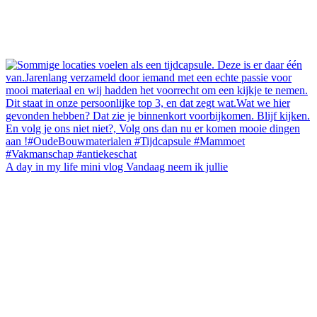
A day in my life mini vlog Vandaag neem ik jullie