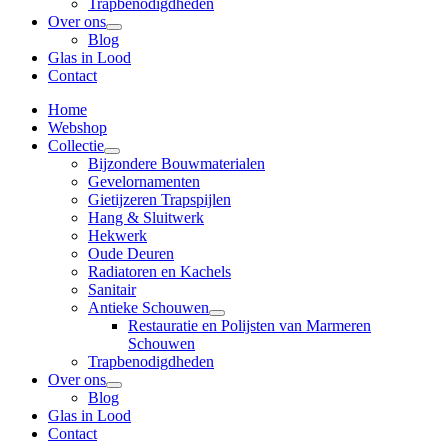
Trapbenodigdheden
Over ons
Blog
Glas in Lood
Contact
Home
Webshop
Collectie
Bijzondere Bouwmaterialen
Gevelornamenten
Gietijzeren Trapspijlen
Hang & Sluitwerk
Hekwerk
Oude Deuren
Radiatoren en Kachels
Sanitair
Antieke Schouwen
Restauratie en Polijsten van Marmeren
Schouwen
Trapbenodigdheden
Over ons
Blog
Glas in Lood
Contact