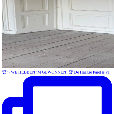
🏆✨ WE HEBBEN ’M GEWONNEN! 🏆 De Haagse Parel is va