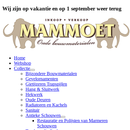
Wij zijn op vakantie en op 1 september weer terug
Home
Webshop
Collectie
Bijzondere Bouwmaterialen
Gevelornamenten
Gietijzeren Trapspijlen
Hang & Sluitwerk
Hekwerk
Oude Deuren
Radiatoren en Kachels
Sanitair
Antieke Schouwen
Restauratie en Polijsten van Marmeren
Schouwen