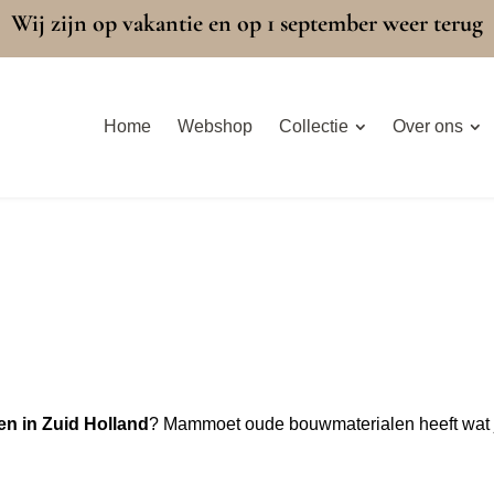
Wij zijn op vakantie en op 1 september weer terug
Home
Webshop
Collectie
Over ons
n in Zuid Holland
? Mammoet oude bouwmaterialen heeft wat ji