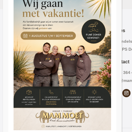
Adres
Lavendelst
2563 PS D
Contact
070 – 364
info@mam