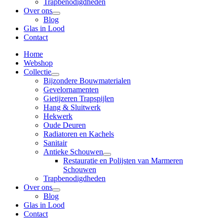
Trapbenodigdheden
Over ons
Blog
Glas in Lood
Contact
Home
Webshop
Collectie
Bijzondere Bouwmaterialen
Gevelornamenten
Gietijzeren Trapspijlen
Hang & Sluitwerk
Hekwerk
Oude Deuren
Radiatoren en Kachels
Sanitair
Antieke Schouwen
Restauratie en Polijsten van Marmeren
Schouwen
Trapbenodigdheden
Over ons
Blog
Glas in Lood
Contact