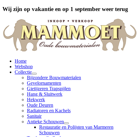
Wij zijn op vakantie en op 1 september weer terug
Home
Webshop
Collectie
Bijzondere Bouwmaterialen
Gevelornamenten
Gietijzeren Trapspijlen
Hang & Sluitwerk
Hekwerk
Oude Deuren
Radiatoren en Kachels
Sanitair
Antieke Schouwen
Restauratie en Polijsten van Marmeren
Schouwen