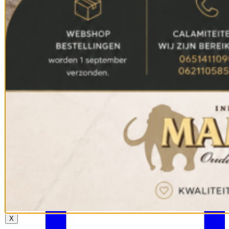
🏆✨ WE HEBBEN ’M GEWONNEN! 🏆 De Haagse Parel is va
X