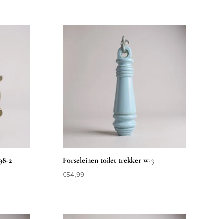
98-2
Porseleinen toilet trekker w-3
€
54,99