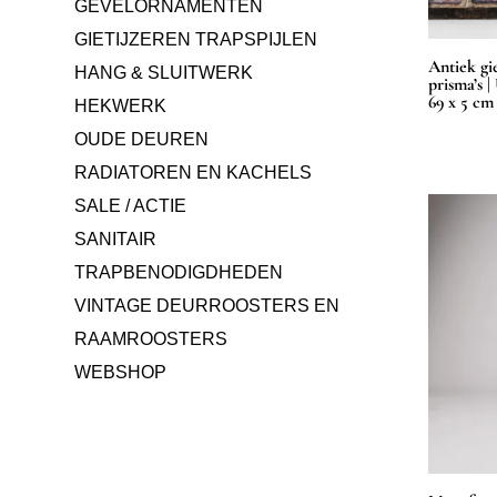
GEVELORNAMENTEN
GIETIJZEREN TRAPSPIJLEN
Antiek gi
HANG & SLUITWERK
prisma’s |
69 x 5 cm
HEKWERK
OUDE DEUREN
RADIATOREN EN KACHELS
SALE / ACTIE
SANITAIR
TRAPBENODIGDHEDEN
VINTAGE DEURROOSTERS EN
RAAMROOSTERS
WEBSHOP