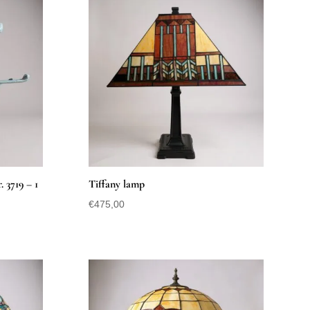
 3719 – 1
Tiffany lamp
€
475,00