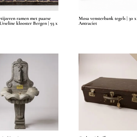
etijzeren ramen met paarse
Mosa vensterbank tegels | 30 x 
 Urseline klooster Bergen | 93 x
Antraciet