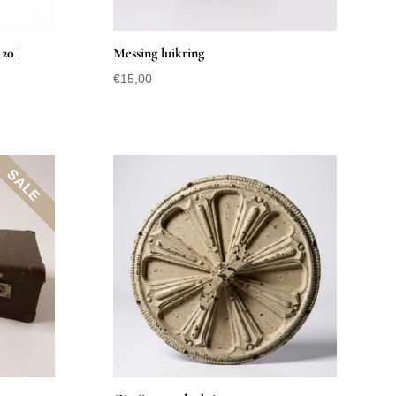
20 |
Messing luikring
€
15,00
SALE