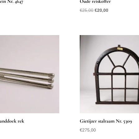
in Nr. 4647
Oude reiskoffer
Oorspronkelijke
Huidige
€
25,00
€
20,00
prijs
prijs
was:
is:
€25,00.
€20,00.
handdoek rek
Gietijzer stalraam Nr. 5309
€
275,00