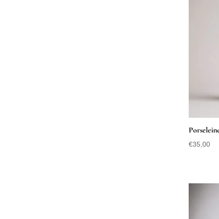
Porseleine
€
35,00