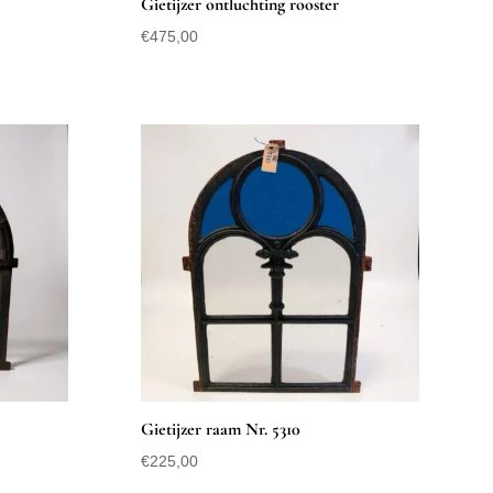
Gietijzer ontluchting rooster
€
475,00
Gietijzer raam Nr. 5310
€
225,00