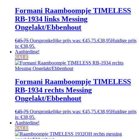
Formani Raamboompje TIMELESS
RB-1934 links Messing
Ongelakt/Ebbenhout
€
45,75
Oorspronkelijke prijs was: €45,75.
€
38,95
Huidige prijs
is: €38,95.
Aanbieding!
SALE
Formani Raamboompje TIMELESS
RB-1934 rechts Messing
Ongelakt/Ebbenhout
€
45,75
Oorspronkelijke prijs was: €45,75.
€
38,95
Huidige prijs
is: €38,95.
Aanbieding!
SALE