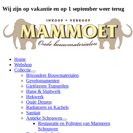
Wij zijn op vakantie en op 1 september weer terug
Home
Webshop
Collectie
Bijzondere Bouwmaterialen
Gevelornamenten
Gietijzeren Trapspijlen
Hang & Sluitwerk
Hekwerk
Oude Deuren
Radiatoren en Kachels
Sanitair
Antieke Schouwen
Restauratie en Polijsten van Marmeren
Schouwen