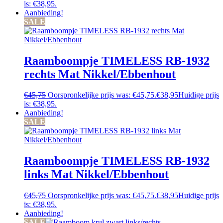
is: €38,95.
Aanbieding!
SALE
Raamboompje TIMELESS RB-1932
rechts Mat Nikkel/Ebbenhout
€
45,75
Oorspronkelijke prijs was: €45,75.
€
38,95
Huidige prijs
is: €38,95.
Aanbieding!
SALE
Raamboompje TIMELESS RB-1932
links Mat Nikkel/Ebbenhout
€
45,75
Oorspronkelijke prijs was: €45,75.
€
38,95
Huidige prijs
is: €38,95.
Aanbieding!
SALE