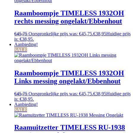
Raamboompje TIMELESS 1932OH
rechts messing ongelakt/Ebbenhout
€
45,75
Oorspronkelijke prijs was: €45,75.
€
38,95
Huidige prijs
is: €38,95.
Aanbieding!
SALE
Raamboompje TIMELESS 1932OH
Links messing ongelakt/Ebbenhout
€
45,75
Oorspronkelijke prijs was: €45,75.
€
38,95
Huidige prijs
is: €38,95.
Aanbieding!
SALE
Raamuitzetter TIMELESS RU-1938