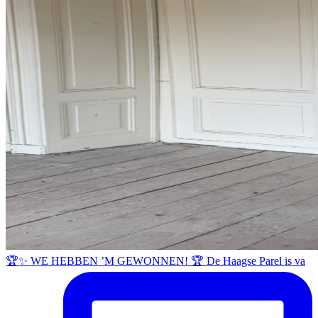
🏆✨ WE HEBBEN ’M GEWONNEN! 🏆 De Haagse Parel is va