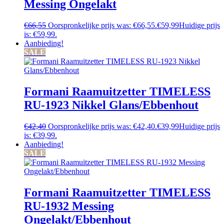
Messing Ongelakt
€
66,55
Oorspronkelijke prijs was: €66,55.
€
59,99
Huidige prijs
is: €59,99.
Aanbieding!
SALE
Formani Raamuitzetter TIMELESS
RU-1923 Nikkel Glans/Ebbenhout
€
42,40
Oorspronkelijke prijs was: €42,40.
€
39,99
Huidige prijs
is: €39,99.
Aanbieding!
SALE
Formani Raamuitzetter TIMELESS
RU-1932 Messing
Ongelakt/Ebbenhout