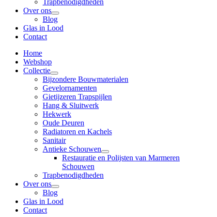
Trapbenodigdheden
Over ons
Blog
Glas in Lood
Contact
Home
Webshop
Collectie
Bijzondere Bouwmaterialen
Gevelornamenten
Gietijzeren Trapspijlen
Hang & Sluitwerk
Hekwerk
Oude Deuren
Radiatoren en Kachels
Sanitair
Antieke Schouwen
Restauratie en Polijsten van Marmeren
Schouwen
Trapbenodigdheden
Over ons
Blog
Glas in Lood
Contact