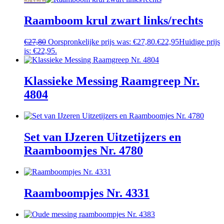
Raamboom krul zwart links/rechts
€
27,80
Oorspronkelijke prijs was: €27,80.
€
22,95
Huidige prijs
is: €22,95.
Klassieke Messing Raamgreep Nr.
4804
Set van IJzeren Uitzetijzers en
Raamboomjes Nr. 4780
Raamboompjes Nr. 4331