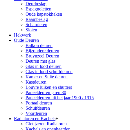
Deurbeslag
Espagnoletten
Oude kapstokhaken
Raambeslag
Scharnieren
Sloten
Hekwerk
Oude Deuren
+
Balkon deuren
Bijzondere deuren
Bruynzeel Deuren
Deuren met glas
Glas in lood deuren
Glas in lood schuifdeuren
Kamer en Suite deuren
Kastdeuren
Louvre luiken en shutters
Paneeldeuren jaren 30
Paneeldeuren uit het jaar 1900 / 1915
Portaal deuren
Schuifdeuren
Voordeuren
Radiatoren en Kachels
+
Gietijzeren Radiatoren
Kachels en openhaarden