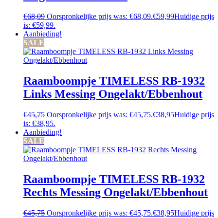
€
68,09
Oorspronkelijke prijs was: €68,09.
€
59,99
Huidige prijs
is: €59,99.
Aanbieding!
SALE
Raamboompje TIMELESS RB-1932
Links Messing Ongelakt/Ebbenhout
€
45,75
Oorspronkelijke prijs was: €45,75.
€
38,95
Huidige prijs
is: €38,95.
Aanbieding!
SALE
Raamboompje TIMELESS RB-1932
Rechts Messing Ongelakt/Ebbenhout
€
45,75
Oorspronkelijke prijs was: €45,75.
€
38,95
Huidige prijs