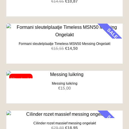
Oorspronkelijke
Huidige
€
14,65
€
10,87
prijs
prijs
was:
is:
€14,65.
€10,87.
SALE
Formani sleutelplaatje Timeless MSN50 Messing Ongelakt
Oorspronkelijke
Huidige
€
15,55
€
14,50
prijs
prijs
was:
is:
€15,55.
€14,50.
Messing luikring
€
15,00
SALE
Cilinder rozet massief messing ongelakt
Oorspronkelijke
Huidige
€
29,89
€
18,95