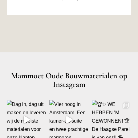
prijs
prijs
was:
is:
€29,89.
€18,95.
Mammoet Oude Bouwmaterialen op
Instagram