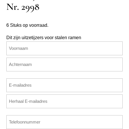
Nr. 2998
6 Stuks op voorraad.
Dit zijn uitzetijzers voor stalen ramen
Naam
(Vereist)
Voornaam
Achternaam
E-
mailadres
E-
(Vereist)
mailadres
invoeren
E-
Telefoonnummer
mailadres
(Vereist)
bevestigen