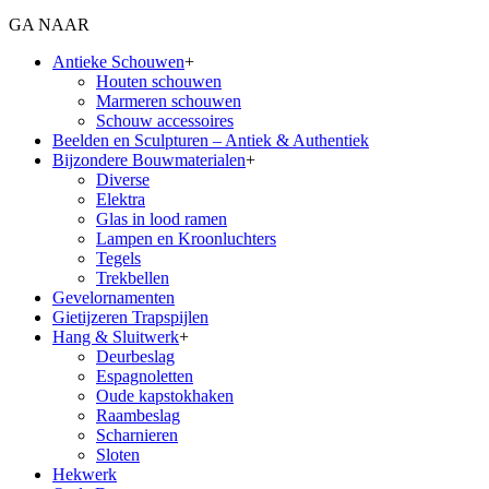
GA NAAR
Antieke Schouwen
+
Houten schouwen
Marmeren schouwen
Schouw accessoires
Beelden en Sculpturen – Antiek & Authentiek
Bijzondere Bouwmaterialen
+
Diverse
Elektra
Glas in lood ramen
Lampen en Kroonluchters
Tegels
Trekbellen
Gevelornamenten
Gietijzeren Trapspijlen
Hang & Sluitwerk
+
Deurbeslag
Espagnoletten
Oude kapstokhaken
Raambeslag
Scharnieren
Sloten
Hekwerk