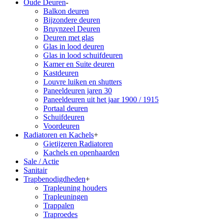
Oude Deuren
-
Balkon deuren
Bijzondere deuren
Bruynzeel Deuren
Deuren met glas
Glas in lood deuren
Glas in lood schuifdeuren
Kamer en Suite deuren
Kastdeuren
Louvre luiken en shutters
Paneeldeuren jaren 30
Paneeldeuren uit het jaar 1900 / 1915
Portaal deuren
Schuifdeuren
Voordeuren
Radiatoren en Kachels
+
Gietijzeren Radiatoren
Kachels en openhaarden
Sale / Actie
Sanitair
Trapbenodigdheden
+
Trapleuning houders
Trapleuningen
Trappalen
Traproedes