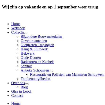
Wij zijn op vakantie en op 1 september weer terug
Home
Webshop
Collectie
Bijzondere Bouwmaterialen
Gevelornamenten
Gietijzeren Trapspijlen
Hang & Sluitwerk
Hekwerk
Oude Deuren
Radiatoren en Kachels
Sanitair
Antieke Schouwen
Restauratie en Polijsten van Marmeren Schouwen
Trapbenodigdheden
Over ons
Blog
Glas in Lood
Contact
Home