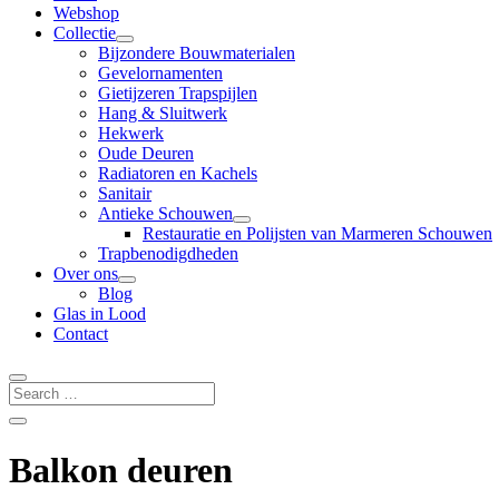
Webshop
Collectie
Bijzondere Bouwmaterialen
Gevelornamenten
Gietijzeren Trapspijlen
Hang & Sluitwerk
Hekwerk
Oude Deuren
Radiatoren en Kachels
Sanitair
Antieke Schouwen
Restauratie en Polijsten van Marmeren Schouwen
Trapbenodigdheden
Over ons
Blog
Glas in Lood
Contact
Balkon deuren