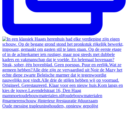
Oude messing trapleuninghouders, opnieuw gepolijst