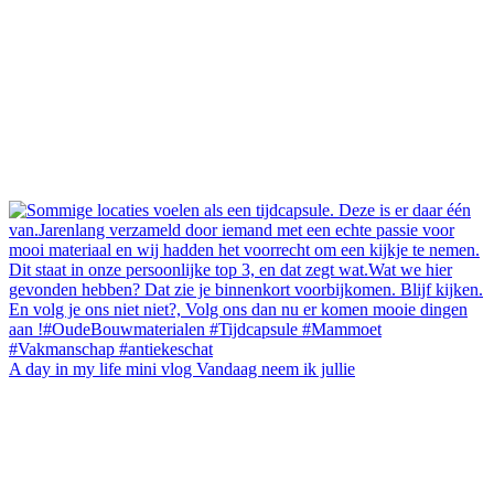
A day in my life mini vlog Vandaag neem ik jullie