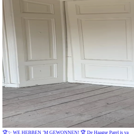
🏆✨ WE HEBBEN ’M GEWONNEN! 🏆 De Haagse Parel is va