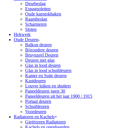
Deurbeslag
Espagnoletten
Oude kapstokhaken
Raambeslag
Scharnieren
Sloten
Hekwerk
Oude Deuren
-
Balkon deuren
Bijzondere deuren
Bruynzeel Deuren
Deuren met glas
Glas in lood deuren
Glas in lood schuifdeuren
Kamer en Suite deuren
Kastdeuren
Louvre luiken en shutters
Paneeldeuren jaren 30
Paneeldeuren uit het jaar 1900 / 1915
Portaal deuren
Schuifdeuren
Voordeuren
Radiatoren en Kachels
+
Gietijzeren Radiatoren
Kachels en openhaarden