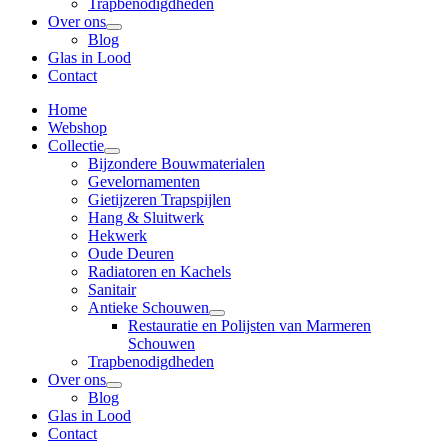
Trapbenodigdheden
Over ons
Blog
Glas in Lood
Contact
Home
Webshop
Collectie
Bijzondere Bouwmaterialen
Gevelornamenten
Gietijzeren Trapspijlen
Hang & Sluitwerk
Hekwerk
Oude Deuren
Radiatoren en Kachels
Sanitair
Antieke Schouwen
Restauratie en Polijsten van Marmeren
Schouwen
Trapbenodigdheden
Over ons
Blog
Glas in Lood
Contact