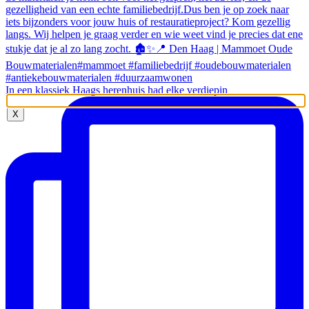
In een klassiek Haags herenhuis had elke verdiepin
X