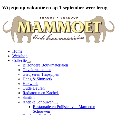
Wij zijn op vakantie en op 1 september weer terug
Home
Webshop
Collectie
Bijzondere Bouwmaterialen
Gevelornamenten
Gietijzeren Trapspijlen
Hang & Sluitwerk
Hekwerk
Oude Deuren
Radiatoren en Kachels
Sanitair
Antieke Schouwen
Restauratie en Polijsten van Marmeren
Schouwen