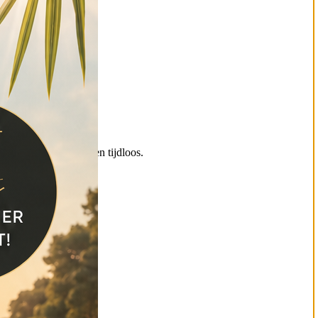
 strak, symmetrisch en tijdloos.