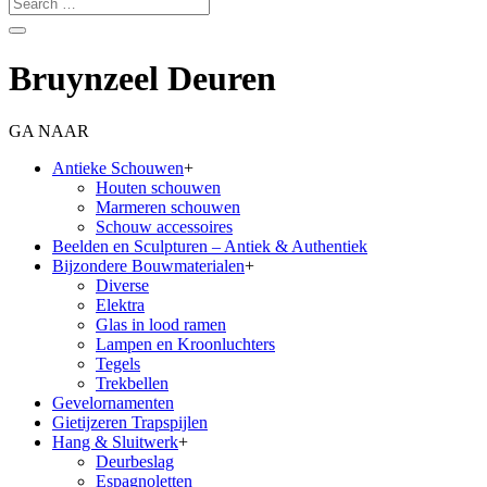
Bruynzeel Deuren
GA NAAR
Antieke Schouwen
+
Houten schouwen
Marmeren schouwen
Schouw accessoires
Beelden en Sculpturen – Antiek & Authentiek
Bijzondere Bouwmaterialen
+
Diverse
Elektra
Glas in lood ramen
Lampen en Kroonluchters
Tegels
Trekbellen
Gevelornamenten
Gietijzeren Trapspijlen
Hang & Sluitwerk
+
Deurbeslag
Espagnoletten