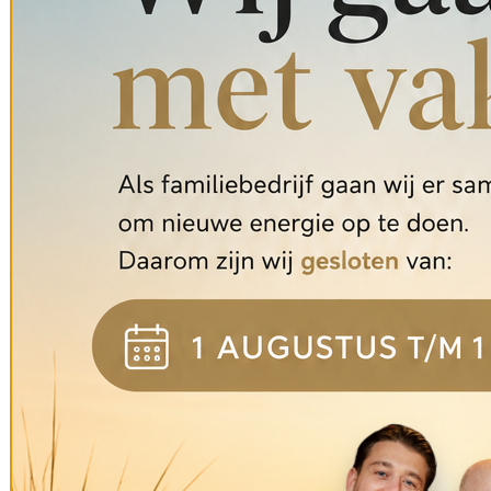
De deuren staan bekend om hun:
Strakke en functionele vormgeving
Kenmerkende vlakverdeling (2-, 3-, 4- of 5-vlaks)
Hoge kwaliteit hout
Duurzame constructie
Hierdoor zijn
Bruynzeel binnendeuren
vandaag de dag nog steeds ge
Bruynzeel deuren uit de jaren 30
De meeste
Bruynzeel deuren
in ons assortiment komen uit de jaren 1
Een
Bruynzeel deur jaren 30
past perfect in:
Jaren 30 woningen
Renovatieprojecten
Klassieke interieurs
Moderne woningen met karakter
Door hun neutrale en strakke ontwerp zijn deze deuren verrassend veel
Verschillende soorten Bruynzeel binnendeuren