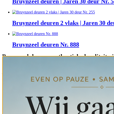
Bruynzeel deuren | Jaren 30 deur Nr. 
Bruynzeel deuren 2 vlaks | Jaren 30 de
Bruynzeel deuren Nr. 888
Bruynzeel deuren: authentieke kwaliteit ui
Ben je op zoek naar originele
Bruynzeel deuren
met karakter en his
jaren 20 en 30. Deze deuren staan bekend om hun strakke vormgevin
Een echte
Bruynzeel deur
is meer dan alleen een functioneel element 
karakter wilt toevoegen aan een modern interieur: met een Bruynzeel d
Wat zijn Bruynzeel deuren?
Bruynzeel deuren
zijn houten deuren die geproduceerd werden door 
woningen door heel Nederland.