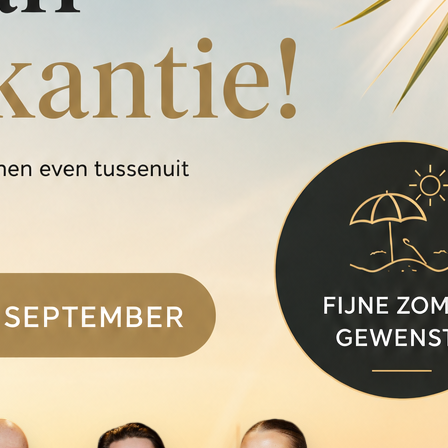
liefd bij liefhebbers van authentieke bouwmaterialen.
920-1930. Deze periode staat bekend om de typische jaren 30 bouwstijl:
zijdig en eenvoudig te combineren met verschillende interieurstijlen.