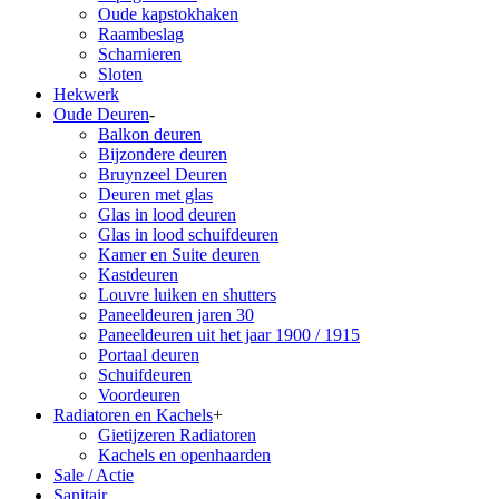
Oude kapstokhaken
Raambeslag
Scharnieren
Sloten
Hekwerk
Oude Deuren
-
Balkon deuren
Bijzondere deuren
Bruynzeel Deuren
Deuren met glas
Glas in lood deuren
Glas in lood schuifdeuren
Kamer en Suite deuren
Kastdeuren
Louvre luiken en shutters
Paneeldeuren jaren 30
Paneeldeuren uit het jaar 1900 / 1915
Portaal deuren
Schuifdeuren
Voordeuren
Radiatoren en Kachels
+
Gietijzeren Radiatoren
Kachels en openhaarden
Sale / Actie
Sanitair