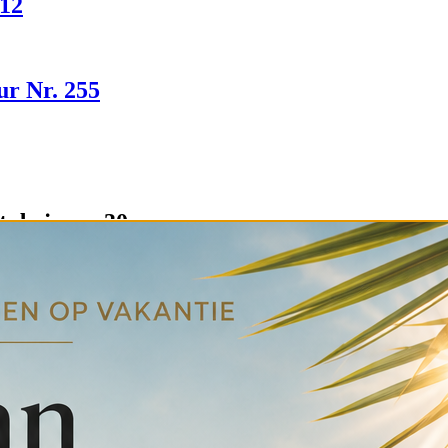
512
ur Nr. 255
t de jaren 30
torie? Bij Mammoet Oude Bouwmaterialen vind je een uniek en wisse
g, hoogwaardige afwerking en lange levensduur.
in huis. Het is een stukje Nederlandse bouwgeschiedenis dat zorgt voor s
eur maak je altijd de juiste keuze.
het bekende Nederlandse merk Bruynzeel. Vooral in de jaren 30 waren