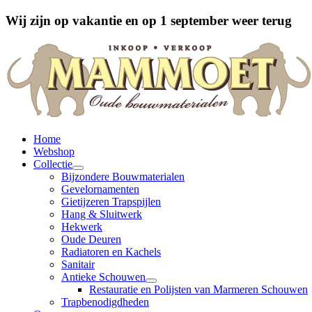
Wij zijn op vakantie en op 1 september weer terug
Home
Webshop
Collectie
Bijzondere Bouwmaterialen
Gevelornamenten
Gietijzeren Trapspijlen
Hang & Sluitwerk
Hekwerk
Oude Deuren
Radiatoren en Kachels
Sanitair
Antieke Schouwen
Restauratie en Polijsten van Marmeren Schouwen
Trapbenodigdheden