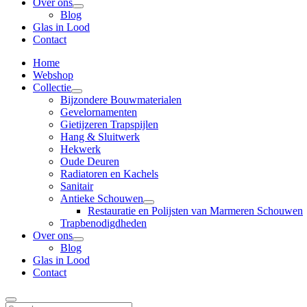
Over ons
Blog
Glas in Lood
Contact
Home
Webshop
Collectie
Bijzondere Bouwmaterialen
Gevelornamenten
Gietijzeren Trapspijlen
Hang & Sluitwerk
Hekwerk
Oude Deuren
Radiatoren en Kachels
Sanitair
Antieke Schouwen
Restauratie en Polijsten van Marmeren Schouwen
Trapbenodigdheden
Over ons
Blog
Glas in Lood
Contact