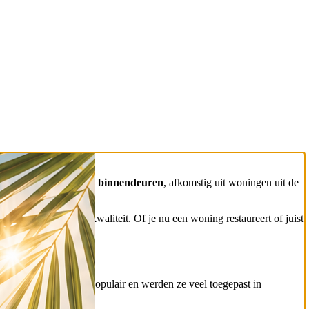
lend aanbod
Bruynzeel binnendeuren
, afkomstig uit woningen uit de
feer, uitstraling en kwaliteit. Of je nu een woning restaureert of juist
 deze deuren enorm populair en werden ze veel toegepast in