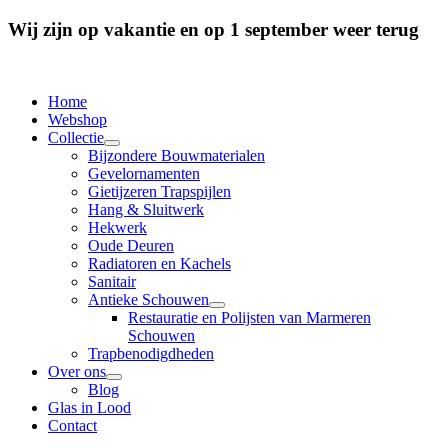
Wij zijn op vakantie en op 1 september weer terug
Home
Webshop
Collectie
Bijzondere Bouwmaterialen
Gevelornamenten
Gietijzeren Trapspijlen
Hang & Sluitwerk
Hekwerk
Oude Deuren
Radiatoren en Kachels
Sanitair
Antieke Schouwen
Restauratie en Polijsten van Marmeren
Schouwen
Trapbenodigdheden
Over ons
Blog
Glas in Lood
Contact