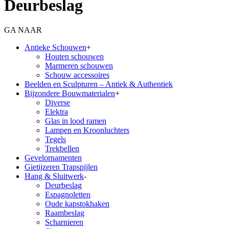
Deurbeslag
GA NAAR
Antieke Schouwen
+
Houten schouwen
Marmeren schouwen
Schouw accessoires
Beelden en Sculpturen – Antiek & Authentiek
Bijzondere Bouwmaterialen
+
Diverse
Elektra
Glas in lood ramen
Lampen en Kroonluchters
Tegels
Trekbellen
Gevelornamenten
Gietijzeren Trapspijlen
Hang & Sluitwerk
-
Deurbeslag
Espagnoletten
Oude kapstokhaken
Raambeslag
Scharnieren