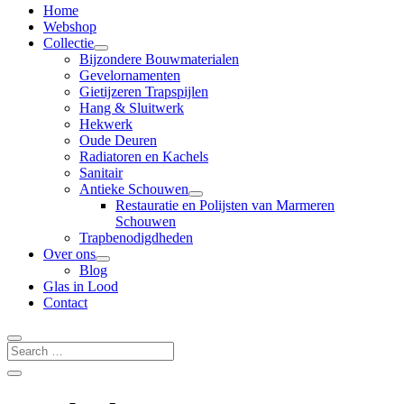
Home
Webshop
Collectie
Bijzondere Bouwmaterialen
Gevelornamenten
Gietijzeren Trapspijlen
Hang & Sluitwerk
Hekwerk
Oude Deuren
Radiatoren en Kachels
Sanitair
Antieke Schouwen
Restauratie en Polijsten van Marmeren
Schouwen
Trapbenodigdheden
Over ons
Blog
Glas in Lood
Contact