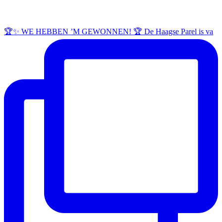
🏆✨ WE HEBBEN ’M GEWONNEN! 🏆 De Haagse Parel is va