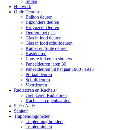
Sloten
Hekwerk
Oude Deuren
+
Balkon deuren
Bijzondere deuren
Bruynzeel Deuren
Deuren met glas
Glas in lood deuren
Glas in lood schuifdeuren
Kamer en Suite deuren
Kastdeuren
Louvre luiken en shutters
Paneeldeuren jaren 30
Paneeldeuren uit het jaar 1900 / 1915
Portaal deuren
Schuifdeuren
Voordeuren
Radiatoren en Kachels
+
Gietijzeren Radiatoren
Kachels en openhaarden
Sale / Actie
Sanitair
Trapbenodigdheden
+
Trapleuning houders
Trapleuningen