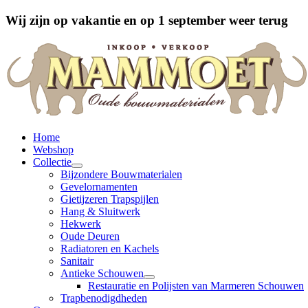
Wij zijn op vakantie en op 1 september weer terug
Home
Webshop
Collectie
Bijzondere Bouwmaterialen
Gevelornamenten
Gietijzeren Trapspijlen
Hang & Sluitwerk
Hekwerk
Oude Deuren
Radiatoren en Kachels
Sanitair
Antieke Schouwen
Restauratie en Polijsten van Marmeren Schouwen
Trapbenodigdheden