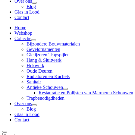
Over ons
Blog
Glas in Lood
Contact
Home
Webshop
Collectie
Bijzondere Bouwmaterialen
Gevelornamenten
Gietijzeren Trapspijlen
Hang & Sluitwerk
Hekwerk
Oude Deuren
Radiatoren en Kachels
Sanitair
Antieke Schouwen
Restauratie en Polijsten van Marmeren Schouwen
Trapbenodigdheden
Over ons
Blog
Glas in Lood
Contact