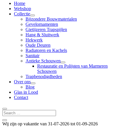
Home
Webshop
Collectie
Bijzondere Bouwmaterialen
Gevelornamenten
Gietijzeren Trapspijlen
Hang & Sluitwerk
Hekwerk
Oude Deuren
Radiatoren en Kachels
Sanitair
Antieke Schouwen
Restauratie en Polijsten van Marmeren
Schouwen
Trapbenodigdheden
Over ons
Blog
Glas in Lood
Contact
Wij zijn op vakantie van 31-07-2026 tot 01-09-2026