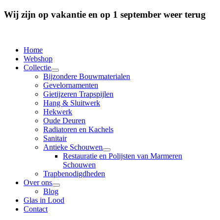
Wij zijn op vakantie en op 1 september weer terug
Home
Webshop
Collectie
Bijzondere Bouwmaterialen
Gevelornamenten
Gietijzeren Trapspijlen
Hang & Sluitwerk
Hekwerk
Oude Deuren
Radiatoren en Kachels
Sanitair
Antieke Schouwen
Restauratie en Polijsten van Marmeren
Schouwen
Trapbenodigdheden
Over ons
Blog
Glas in Lood
Contact