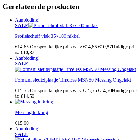
Gerelateerde producten
Aanbieding!
SALE
Profielschuif vlak 35×100 nikkel
€
14,65
Oorspronkelijke prijs was: €14,65.
€
10,87
Huidige prijs
is: €10,87.
Aanbieding!
SALE
Formani sleutelplaatje Timeless MSN50 Messing Ongelakt
€
15,55
Oorspronkelijke prijs was: €15,55.
€
14,50
Huidige prijs
is: €14,50.
Messing luikring
€
15,00
Aanbieding!
SALE