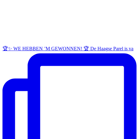
🏆✨ WE HEBBEN ’M GEWONNEN! 🏆 De Haagse Parel is va