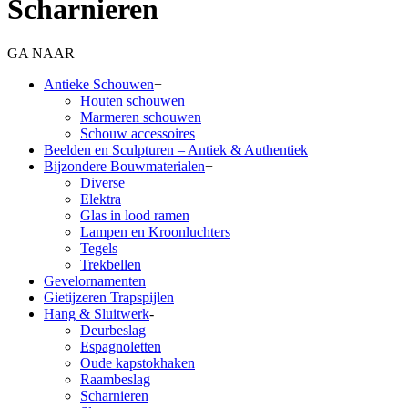
Scharnieren
GA NAAR
Antieke Schouwen
+
Houten schouwen
Marmeren schouwen
Schouw accessoires
Beelden en Sculpturen – Antiek & Authentiek
Bijzondere Bouwmaterialen
+
Diverse
Elektra
Glas in lood ramen
Lampen en Kroonluchters
Tegels
Trekbellen
Gevelornamenten
Gietijzeren Trapspijlen
Hang & Sluitwerk
-
Deurbeslag
Espagnoletten
Oude kapstokhaken
Raambeslag
Scharnieren