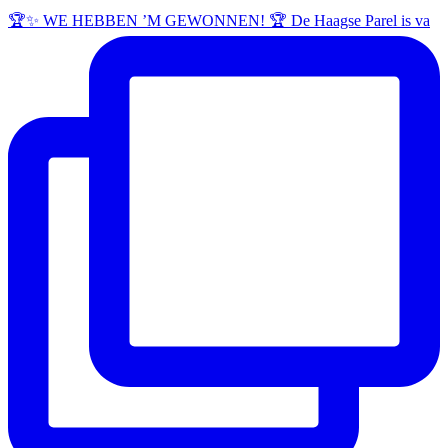
🏆✨ WE HEBBEN ’M GEWONNEN! 🏆 De Haagse Parel is va