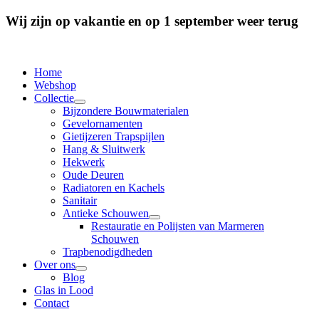
Wij zijn op vakantie en op 1 september weer terug
Home
Webshop
Collectie
Bijzondere Bouwmaterialen
Gevelornamenten
Gietijzeren Trapspijlen
Hang & Sluitwerk
Hekwerk
Oude Deuren
Radiatoren en Kachels
Sanitair
Antieke Schouwen
Restauratie en Polijsten van Marmeren
Schouwen
Trapbenodigdheden
Over ons
Blog
Glas in Lood
Contact