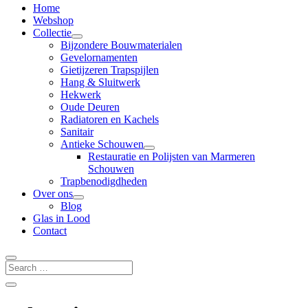
Home
Webshop
Collectie
Bijzondere Bouwmaterialen
Gevelornamenten
Gietijzeren Trapspijlen
Hang & Sluitwerk
Hekwerk
Oude Deuren
Radiatoren en Kachels
Sanitair
Antieke Schouwen
Restauratie en Polijsten van Marmeren
Schouwen
Trapbenodigdheden
Over ons
Blog
Glas in Lood
Contact