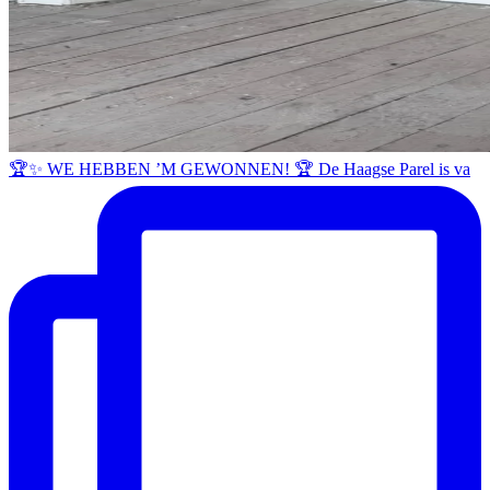
🏆✨ WE HEBBEN ’M GEWONNEN! 🏆 De Haagse Parel is va