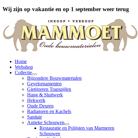
Wij zijn op vakantie en op 1 september weer terug
Home
Webshop
Collectie
Bijzondere Bouwmaterialen
Gevelornamenten
Gietijzeren Trapspijlen
Hang & Sluitwerk
Hekwerk
Oude Deuren
Radiatoren en Kachels
Sanitair
Antieke Schouwen
Restauratie en Polijsten van Marmeren
Schouwen