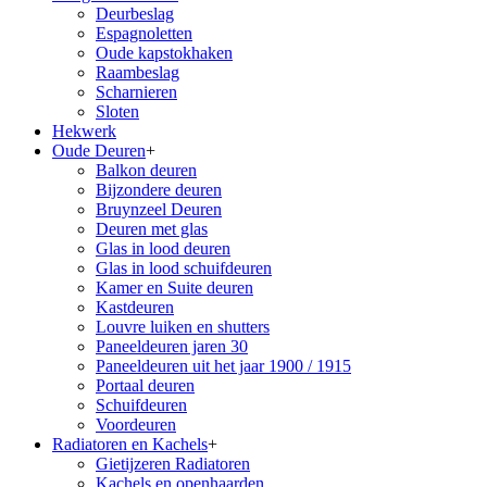
Deurbeslag
Espagnoletten
Oude kapstokhaken
Raambeslag
Scharnieren
Sloten
Hekwerk
Oude Deuren
+
Balkon deuren
Bijzondere deuren
Bruynzeel Deuren
Deuren met glas
Glas in lood deuren
Glas in lood schuifdeuren
Kamer en Suite deuren
Kastdeuren
Louvre luiken en shutters
Paneeldeuren jaren 30
Paneeldeuren uit het jaar 1900 / 1915
Portaal deuren
Schuifdeuren
Voordeuren
Radiatoren en Kachels
+
Gietijzeren Radiatoren
Kachels en openhaarden