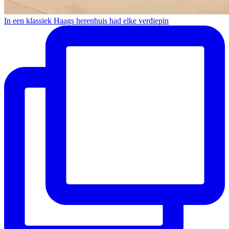
In een klassiek Haags herenhuis had elke verdiepin