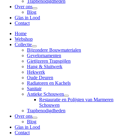
Trapbenodigdheden
Over ons
Blog
Glas in Lood
Contact
Home
Webshop
Collectie
Bijzondere Bouwmaterialen
Gevelornamenten
Gietijzeren Trapspijlen
Hang & Sluitwerk
Hekwerk
Oude Deuren
Radiatoren en Kachels
Sanitair
Antieke Schouwen
Restauratie en Polijsten van Marmeren
Schouwen
Trapbenodigdheden
Over ons
Blog
Glas in Lood
Contact