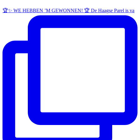
🏆✨ WE HEBBEN ’M GEWONNEN! 🏆 De Haagse Parel is va