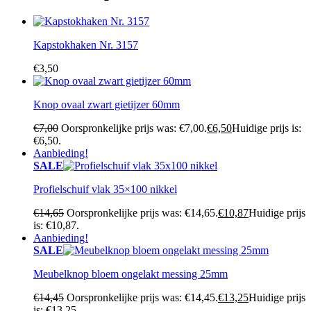
Kapstokhaken Nr. 3157
€
3,50
Knop ovaal zwart gietijzer 60mm
€
7,00
Oorspronkelijke prijs was: €7,00.
€
6,50
Huidige prijs is:
€6,50.
Aanbieding!
SALE
Profielschuif vlak 35×100 nikkel
€
14,65
Oorspronkelijke prijs was: €14,65.
€
10,87
Huidige prijs
is: €10,87.
Aanbieding!
SALE
Meubelknop bloem ongelakt messing 25mm
€
14,45
Oorspronkelijke prijs was: €14,45.
€
13,25
Huidige prijs
is: €13,25.