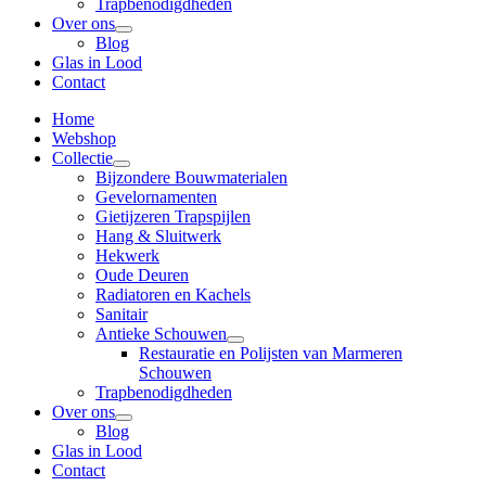
Trapbenodigdheden
Over ons
Blog
Glas in Lood
Contact
Home
Webshop
Collectie
Bijzondere Bouwmaterialen
Gevelornamenten
Gietijzeren Trapspijlen
Hang & Sluitwerk
Hekwerk
Oude Deuren
Radiatoren en Kachels
Sanitair
Antieke Schouwen
Restauratie en Polijsten van Marmeren
Schouwen
Trapbenodigdheden
Over ons
Blog
Glas in Lood
Contact