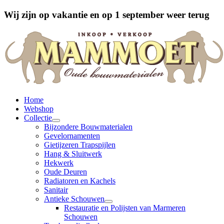
Wij zijn op vakantie en op 1 september weer terug
Home
Webshop
Collectie
Bijzondere Bouwmaterialen
Gevelornamenten
Gietijzeren Trapspijlen
Hang & Sluitwerk
Hekwerk
Oude Deuren
Radiatoren en Kachels
Sanitair
Antieke Schouwen
Restauratie en Polijsten van Marmeren
Schouwen