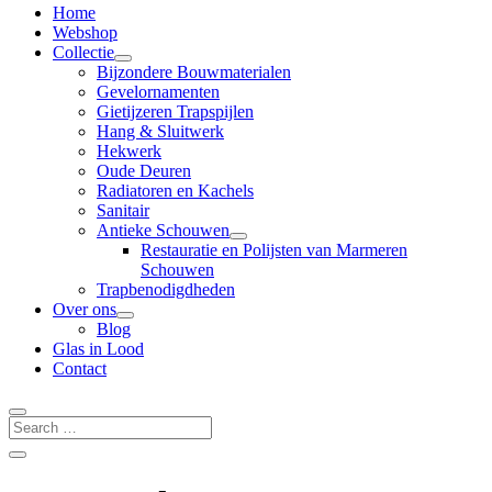
Home
Webshop
Collectie
Bijzondere Bouwmaterialen
Gevelornamenten
Gietijzeren Trapspijlen
Hang & Sluitwerk
Hekwerk
Oude Deuren
Radiatoren en Kachels
Sanitair
Antieke Schouwen
Restauratie en Polijsten van Marmeren
Schouwen
Trapbenodigdheden
Over ons
Blog
Glas in Lood
Contact