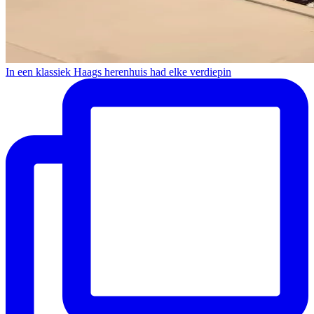
In een klassiek Haags herenhuis had elke verdiepin