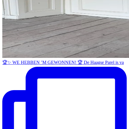
🏆✨ WE HEBBEN ’M GEWONNEN! 🏆 De Haagse Parel is va