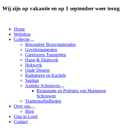
Wij zijn op vakantie en op 1 september weer terug
Home
Webshop
Collectie
Bijzondere Bouwmaterialen
Gevelornamenten
Gietijzeren Trapspijlen
Hang & Sluitwerk
Hekwerk
Oude Deuren
Radiatoren en Kachels
Sanitair
Antieke Schouwen
Restauratie en Polijsten van Marmeren
Schouwen
Trapbenodigdheden
Over ons
Blog
Glas in Lood
Contact