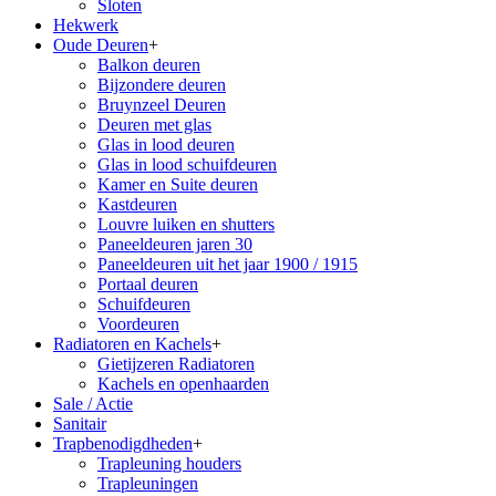
Sloten
Hekwerk
Oude Deuren
+
Balkon deuren
Bijzondere deuren
Bruynzeel Deuren
Deuren met glas
Glas in lood deuren
Glas in lood schuifdeuren
Kamer en Suite deuren
Kastdeuren
Louvre luiken en shutters
Paneeldeuren jaren 30
Paneeldeuren uit het jaar 1900 / 1915
Portaal deuren
Schuifdeuren
Voordeuren
Radiatoren en Kachels
+
Gietijzeren Radiatoren
Kachels en openhaarden
Sale / Actie
Sanitair
Trapbenodigdheden
+
Trapleuning houders
Trapleuningen