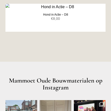
€7,00.
€6,50.
Hond in Actie – D8
€
8,00
Mammoet Oude Bouwmaterialen op
Instagram