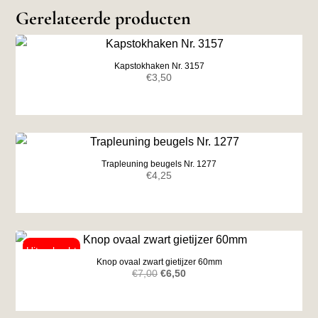
Gerelateerde producten
Kapstokhaken Nr. 3157
€
3,50
Trapleuning beugels Nr. 1277
€
4,25
Knop ovaal zwart gietijzer 60mm
Oorspronkelijke
Huidige
€
7,00
€
6,50
prijs
prijs
was:
is: