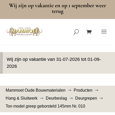
Wij zijn op vakantie en op 1 september weer
terug
Wij zijn op vakantie van 31-07-2026 tot 01-09-
2026
Mammoet Oude Bouwmaterialen
Producten
$
$
Hang & Sluitwerk
Deurbeslag
Deurgrepen
$
$
$
Ton model greep geborsteld 145mm Nr. 010