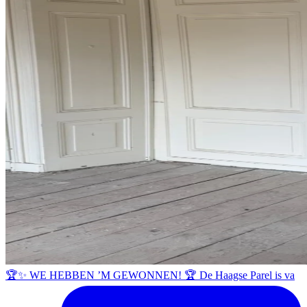
🏆✨ WE HEBBEN ’M GEWONNEN! 🏆 De Haagse Parel is va