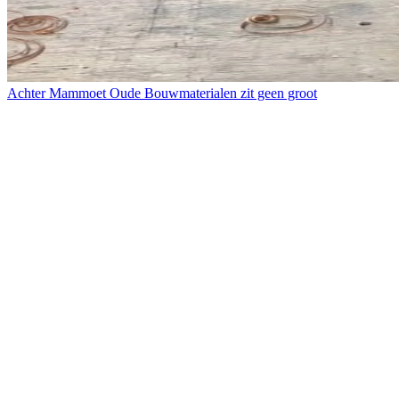
Achter Mammoet Oude Bouwmaterialen zit geen groot