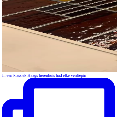
In een klassiek Haags herenhuis had elke verdiepin