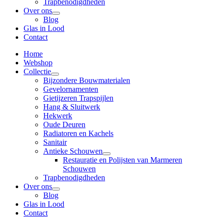
Trapbenodigdheden
Over ons
Blog
Glas in Lood
Contact
Home
Webshop
Collectie
Bijzondere Bouwmaterialen
Gevelornamenten
Gietijzeren Trapspijlen
Hang & Sluitwerk
Hekwerk
Oude Deuren
Radiatoren en Kachels
Sanitair
Antieke Schouwen
Restauratie en Polijsten van Marmeren
Schouwen
Trapbenodigdheden
Over ons
Blog
Glas in Lood
Contact