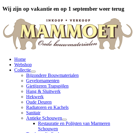
Wij zijn op vakantie en op 1 september weer terug
Home
Webshop
Collectie
Bijzondere Bouwmaterialen
Gevelornamenten
Gietijzeren Trapspijlen
Hang & Sluitwerk
Hekwerk
Oude Deuren
Radiatoren en Kachels
Sanitair
Antieke Schouwen
Restauratie en Polijsten van Marmeren
Schouwen