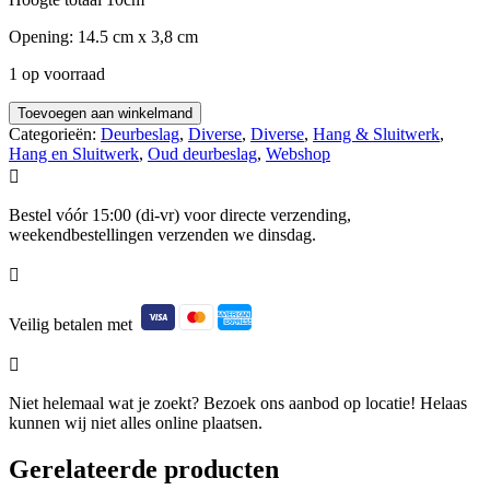
Opening: 14.5 cm x 3,8 cm
1 op voorraad
Toevoegen aan winkelmand
Categorieën:
Deurbeslag
,
Diverse
,
Diverse
,
Hang & Sluitwerk
,
Hang en Sluitwerk
,
Oud deurbeslag
,
Webshop

Bestel vóór 15:00 (di-vr) voor directe verzending,
weekendbestellingen verzenden we dinsdag.

Veilig betalen met

Niet helemaal wat je zoekt? Bezoek ons aanbod op locatie! Helaas
kunnen wij niet alles online plaatsen.
Gerelateerde producten