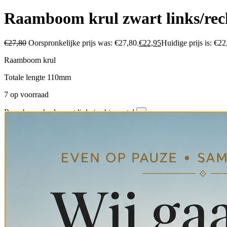
Raamboom krul zwart links/rec
€
27,80
Oorspronkelijke prijs was: €27,80.
€
22,95
Huidige prijs is: €22
Raamboom krul
Totale lengte 110mm
7 op voorraad
Raamboom krul zwart links/rechts aantal
-
+
Toevoegen aan winkelmand
Categorieën:
Raambeslag
,
Webshop

Bestel vóór 15:00 (di-vr) voor directe verzending, weekendbestellin

Veilig betalen met