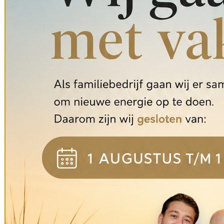

Niet helemaal wat je zoekt? Bezoek ons aanbod op locatie! Helaas kunn
Gerelateerde producten
Kapstokhaken Nr. 3157
€
3,50
Trapleuning beugels Nr. 1277
€
4,25
Knop ovaal zwart gietijzer 60mm
€
7,00
Oorspronkelijke prijs was: €7,00.
€
6,50
Huidige prijs is: €
Hond in Actie – D8