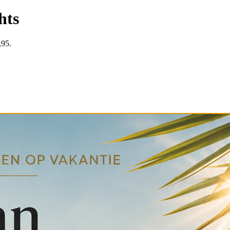
hts
,95.
gen verzenden we dinsdag.