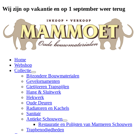
Wij zijn op vakantie en op 1 september weer terug
Home
Webshop
Collectie
Bijzondere Bouwmaterialen
Gevelornamenten
Gietijzeren Trapspijlen
Hang & Sluitwerk
Hekwerk
Oude Deuren
Radiatoren en Kachels
Sanitair
Antieke Schouwen
Restauratie en Polijsten van Marmeren Schouwen
Trapbenodigdheden