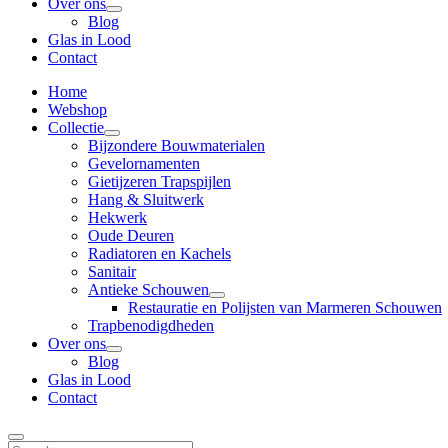
Over ons
Blog
Glas in Lood
Contact
Home
Webshop
Collectie
Bijzondere Bouwmaterialen
Gevelornamenten
Gietijzeren Trapspijlen
Hang & Sluitwerk
Hekwerk
Oude Deuren
Radiatoren en Kachels
Sanitair
Antieke Schouwen
Restauratie en Polijsten van Marmeren Schouwen
Trapbenodigdheden
Over ons
Blog
Glas in Lood
Contact